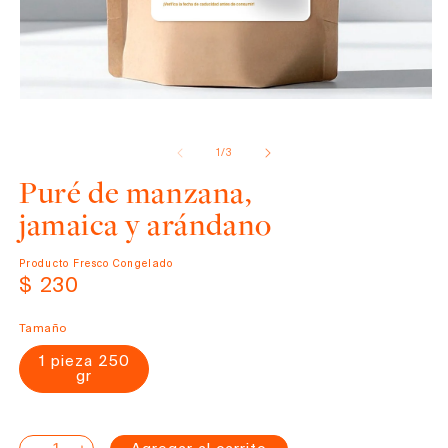
Abrir
elemento
de
1
/
3
multimedia
1
Puré de manzana,
en
una
jamaica y arándano
ventana
modal
Producto Fresco Congelado
Precio
$ 230
habitual
Tamaño
1 pieza 250
gr