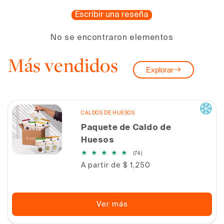
Escribir una reseña
No se encontraron elementos
Más vendidos
Explorar
CALDOS DE HUESOS
Paquete de Caldo de
Huesos
74
(74)
reseñas
Precio
A partir de $ 1,250
totales
habitual
Ver más