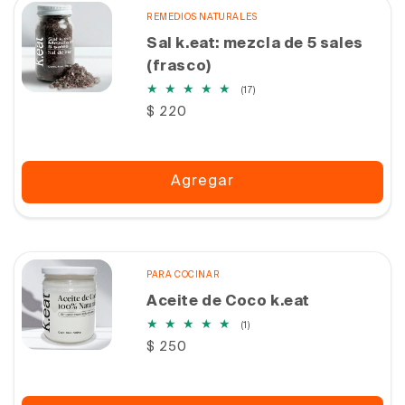
REMEDIOS NATURALES
Sal k.eat: mezcla de 5 sales
(frasco)
17
(17)
reseñas
Precio
$ 220
totales
habitual
Agregar
PARA COCINAR
Aceite de Coco k.eat
1
(1)
reseñas
Precio
$ 250
totales
habitual