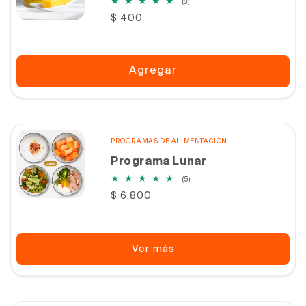
8
(8)
reseñas
Precio
$ 400
totales
habitual
Agregar
PROGRAMAS DE ALIMENTACIÓN
Programa Lunar
5
(5)
reseñas
Precio
$ 6,800
totales
habitual
Ver más