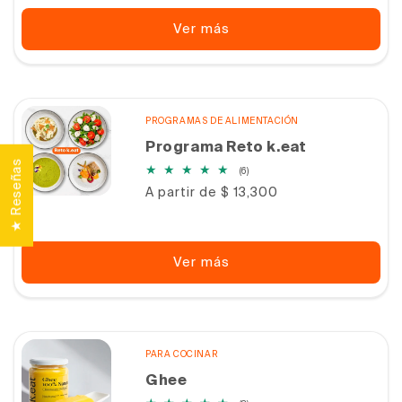
Ver más
PROGRAMAS DE ALIMENTACIÓN
Programa Reto k.eat
★ Reseñas
6
(6)
reseñas
Precio
A partir de $ 13,300
totales
habitual
Ver más
PARA COCINAR
Ghee