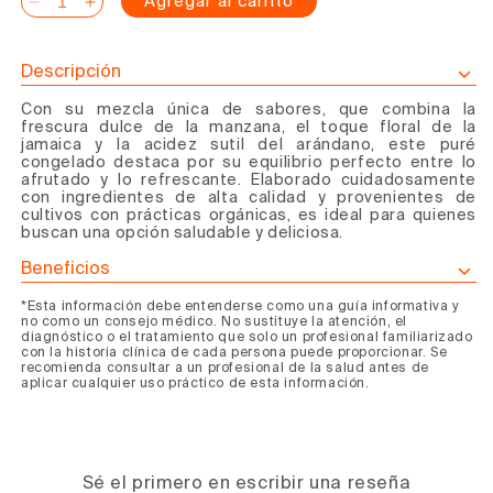
Agregar al carrito
Reducir
Aumentar
cantidad
cantidad
para
para
Descripción
Puré
Puré
Con su mezcla única de sabores, que combina la
de
de
frescura dulce de la manzana, el toque floral de la
manzana,
manzana,
jamaica y la acidez sutil del arándano, este puré
jamaica
jamaica
congelado destaca por su equilibrio perfecto entre lo
afrutado y lo refrescante. Elaborado cuidadosamente
y
y
con ingredientes de alta calidad y provenientes de
arándano
arándano
cultivos con prácticas orgánicas, es ideal para quienes
buscan una opción saludable y deliciosa.
Beneficios
*Esta información debe entenderse como una guía informativa y
no como un consejo médico. No sustituye la atención, el
diagnóstico o el tratamiento que solo un profesional familiarizado
con la historia clínica de cada persona puede proporcionar. Se
recomienda consultar a un profesional de la salud antes de
aplicar cualquier uso práctico de esta información.
Sé el primero en escribir una reseña