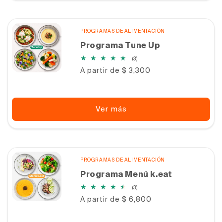
PROGRAMAS DE ALIMENTACIÓN
Programa Tune Up
3
(3)
reseñas
Precio
A partir de $ 3,300
totales
habitual
Ver más
PROGRAMAS DE ALIMENTACIÓN
Programa Menú k.eat
3
(3)
reseñas
Precio
A partir de $ 6,800
totales
habitual