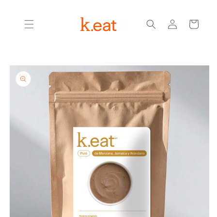
Ir
directamente
Iniciar
al contenido
Carrito
sesión
Ir
directamente
a la
información
del producto