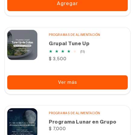
Agregar
PROGRAMAS DE ALIMENTACIÓN
Grupal Tune Up
11
(11)
reseñas
Precio
$ 3,500
totales
habitual
Ver más
PROGRAMAS DE ALIMENTACIÓN
Programa Lunar en Grupo
Precio
$ 7,000
habitual