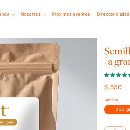
ienda
Nosotros
Próximos eventos
Directorio alia
Semil
(a gra
Precio
$ 550
habitual
Tamaño
250 g