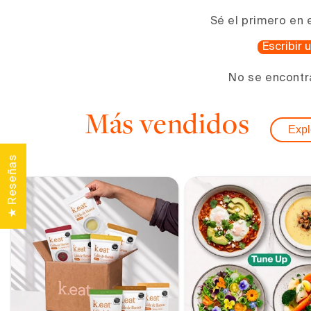
una
ventana
Sé el primero en 
modal
Escribir
No se encontr
Más vendidos
Expl
★ Reseñas