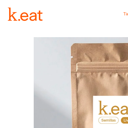
Ir
directamente
al contenido
T
Ir
directamente
a la
información
del producto