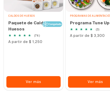
CALDOS DE HUESOS
PROGRAMAS DE ALIMENTACI
Paquete de Caldo de
Programa Tune Up
Huesos
3
(3)
reseña
74
Precio
A partir de $ 3,300
(74)
totale
habitual
reseñas
Precio
A partir de $ 1,250
totales
habitual
Ver más
Ver más