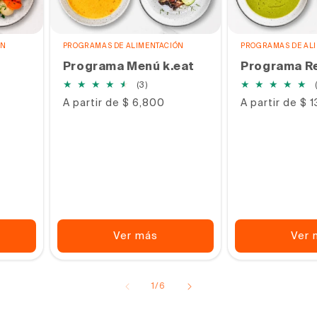
ÓN
PROGRAMAS DE ALIMENTACIÓN
PROGRAMAS DE AL
Programa Menú k.eat
Programa Re
3
(3)
s
reseñas
Precio
A partir de $ 6,800
Precio
A partir de $ 
s
totales
habitual
habitual
Ver más
Ver 
de
1
/
6