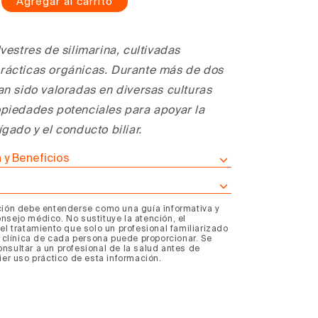
Agregar al carrito
mentar
tidad
ra
lvestres de silimarina, cultivadas
illas
rácticas orgánicas. Durante más de dos
er
ver
an sido valoradas en diversas culturas
opiedades potenciales para apoyar la
nel)
ígado y el conducto biliar.
 y Beneficios
ción debe entenderse como una guía informativa y
nsejo médico. No sustituye la atención, el
el tratamiento que solo un profesional familiarizado
a clínica de cada persona puede proporcionar. Se
nsultar a un profesional de la salud antes de
ier uso práctico de esta información.