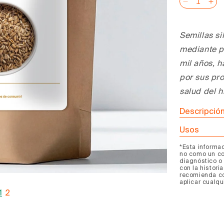
Reducir
Au
cantidad
can
para
pa
Semillas si
Semillas
Sem
mediante p
Liver
Liv
Lover
Lo
mil años, h
(a
(a
por sus pr
granel)
gra
salud del h
Descripción
Usos
*Esta informa
no como un co
diagnóstico o 
con la histori
recomienda co
aplicar cualqu
1
2