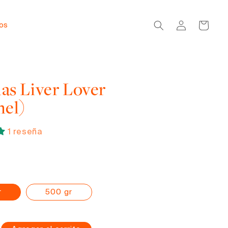
Iniciar
Carrito
dos
sesión
las Liver Lover
nel)
1 reseña
r
500 gr