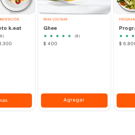
IMENTACIÓN
PARA COCINAR
PROGRAM
to k.eat
Ghee
Progr
6
8
(6)
(8)
reseñas
reseñas
13,300
Precio
$ 400
Precio
$ 6,80
totales
totales
habitual
habitu
Agregar
más