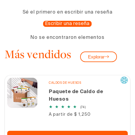
Sé el primero en escribir una reseña
Escribir una reseña
No se encontraron elementos
Más vendidos
Explorar
CALDOS DE HUESOS
Paquete de Caldo de
Huesos
74
(74)
reseñas
Precio
A partir de $ 1,250
totales
habitual