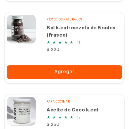
REMEDIOS NATURALES
Sal k.eat: mezcla de 5 sales
(frasco)
17
(17)
reseñas
Precio
$ 220
totales
habitual
Agregar
PARA COCINAR
Aceite de Coco k.eat
1
(1)
reseñas
Precio
$ 250
totales
habitual