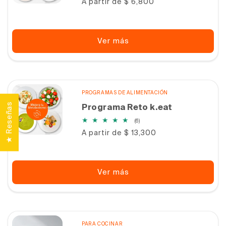
Precio
A partir de $ 6,800
totales
habitual
Ver más
PROGRAMAS DE ALIMENTACIÓN
★ Reseñas
Programa Reto k.eat
6
(6)
reseñas
Precio
A partir de $ 13,300
totales
habitual
Ver más
PARA COCINAR