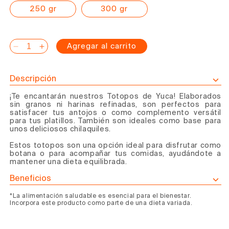
250 gr
300 gr
Agregar al carrito
Reducir
Aumentar
cantidad
cantidad
para
para
Descripción
Totopos
Totopos
¡Te encantarán nuestros Totopos de Yuca! Elaborados
de
de
sin granos ni harinas refinadas, son perfectos para
yuca
yuca
satisfacer tus antojos o como complemento versátil
para tus platillos. También son ideales como base para
unos deliciosos chilaquiles.
Estos totopos son una opción ideal para disfrutar como
botana o para acompañar tus comidas, ayudándote a
mantener una dieta equilibrada.
Beneficios
*La alimentación saludable es esencial para el bienestar.
Incorpora este producto como parte de una dieta variada.