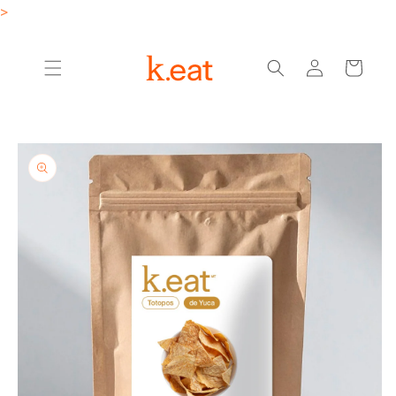
Ir
>
directamente
al contenido
Iniciar
Carrito
sesión
Ir
directamente
a la
información
del producto