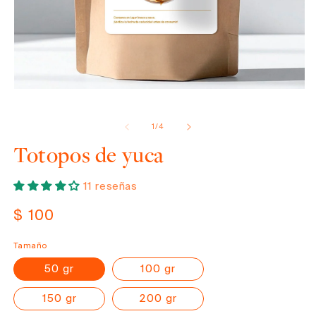
Abrir
elemento
de
1
/
4
multimedia
1
Totopos de yuca
en
una
ventana
11 reseñas
modal
Precio
$ 100
habitual
Tamaño
50 gr
100 gr
150 gr
200 gr