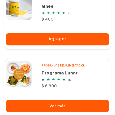
Ghee
8
(8)
reseñas
Precio
$ 400
totales
habitual
Agregar
PROGRAMAS DE ALIMENTACIÓN
Programa Lunar
5
(5)
reseñas
Precio
$ 6,800
totales
habitual
Ver más