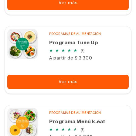
Ver más
PROGRAMAS DE ALIMENTACIÓN
Programa Tune Up
3
(3)
reseñas
Precio
A partir de $ 3,300
totales
habitual
Ver más
PROGRAMAS DE ALIMENTACIÓN
Programa Menú k.eat
3
(3)
reseñas