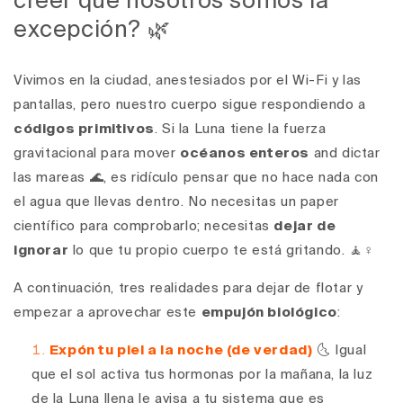
creer que nosotros somos la
excepción? 🌿
Vivimos en la ciudad, anestesiados por el Wi-Fi y las
pantallas, pero nuestro cuerpo sigue respondiendo a
códigos primitivos
. Si la Luna tiene la fuerza
gravitacional para mover
océanos enteros
and dictar
las mareas 🌊, es ridículo pensar que no hace nada con
el agua que llevas dentro. No necesitas un paper
científico para comprobarlo; necesitas
dejar de
ignorar
lo que tu propio cuerpo te está gritando. 🧘♀️
A continuación, tres realidades para dejar de flotar y
empezar a aprovechar este
empujón biológico
:
Expón tu piel a la noche (de verdad)
🌜 Igual
que el sol activa tus hormonas por la mañana, la luz
de la Luna llena le avisa a tu sistema que es