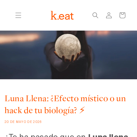
Ir
directamente
Iniciar
al contenido
Carrito
sesión
Luna Llena: ¿Efecto místico o un
hack de tu biología? ⚡
20 DE MAYO DE 2026