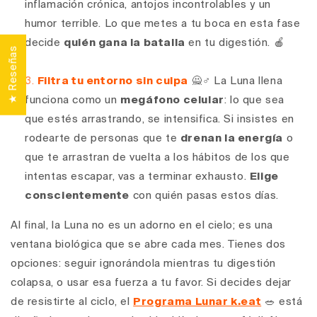
inflamación crónica, antojos incontrolables y un
humor terrible. Lo que metes a tu boca en esta fase
decide
quién gana la batalla
en tu digestión. 🍎
★ Reseñas
Filtra tu entorno sin culpa
🙅♂️ La Luna llena
funciona como un
megáfono celular
: lo que sea
que estés arrastrando, se intensifica. Si insistes en
rodearte de personas que te
drenan la energía
o
que te arrastran de vuelta a los hábitos de los que
intentas escapar, vas a terminar exhausto.
Elige
conscientemente
con quién pasas estos días.
Al final, la Luna no es un adorno en el cielo; es una
ventana biológica que se abre cada mes. Tienes dos
opciones: seguir ignorándola mientras tu digestión
colapsa, o usar esa fuerza a tu favor. Si decides dejar
de resistirte al ciclo, el
Programa Lunar k.eat
🥗 está