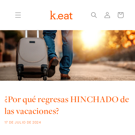
Ir
directamente
Iniciar
al contenido
Carrito
sesión
¿Por qué regresas HINCHADO de
las vacaciones?
17 DE JULIO DE 2024