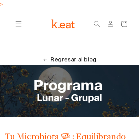
Ir
>
directamente
al contenido
Iniciar
Carrito
sesión
Regresar al blog
Tu Microbiota 🦠 : Equilibrando