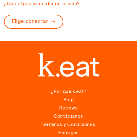
¿Qué eliges alimentar en tu vida?
Elige conectar
¿Por qué k.eat?
Blog
Reviews
Contáctanos
Términos y Condiciones
Entregas