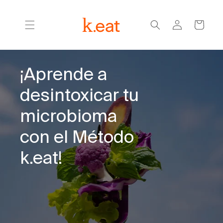
Ir
directamente
Iniciar
al contenido
Carrito
sesión
¡Aprende a
desintoxicar tu
microbioma
con el Método
k.eat!