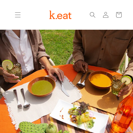
Ir
directamente
Iniciar
al contenido
Carrito
sesión