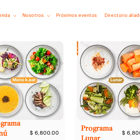
Elige la
combinación ideal
para ti
ienda
Nosotros
Próximos eventos
Directorio alia
 está diseñado para ofrecerte un apoyo específico a
.
ograma
Programa
nú
$ 6,800.00
$ 6,80
Lunar