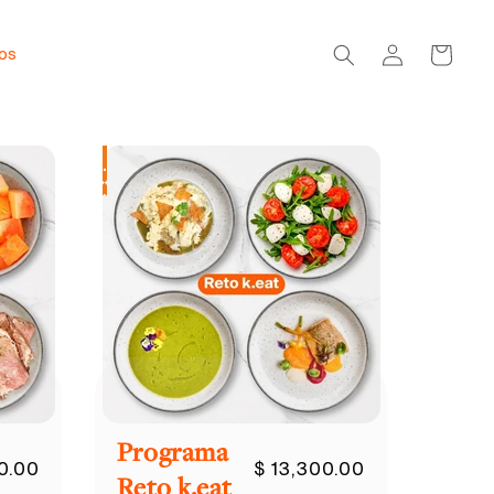
Iniciar
Carrito
dos
sesión
 tus sistemas.
.
Programa
0.00
$ 13,300.00
Reto k.eat