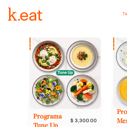
Ir
directamente
al contenido
T
Cada programa
.
.
Pr
Programa
Me
$ 3,300.00
Tune Up