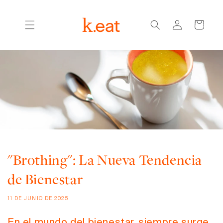
Ir
directamente
Iniciar
al contenido
Carrito
sesión
"Brothing": La Nueva Tendencia
de Bienestar
11 DE JUNIO DE 2025
En el mundo del bienestar, siempre surge