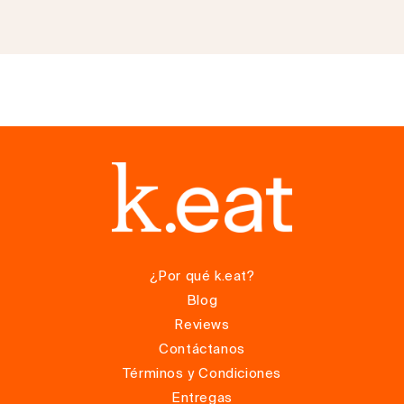
exhaustivo. Los mayores resultados llegan después de
como cilantro, perejil, romero, orégano o la que se te
2 MESES de consumir los caldos k.eat diariamente.
antoje, siempre orgánicas.
¿Por qué k.eat?
Blog
Reviews
Contáctanos
Términos y Condiciones
Entregas