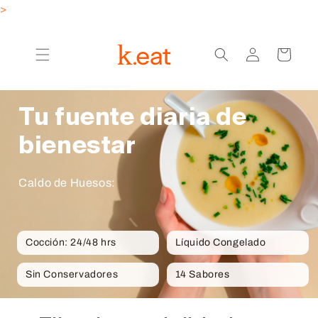
Ir
>
directamente
al contenido
Iniciar
Carrito
sesión
Tu fuente diaria de
bienestar
Caldo de Huesos:
Cocción: 24/48 hrs
Líquido Congelado
Sin Conservadores
14 Sabores