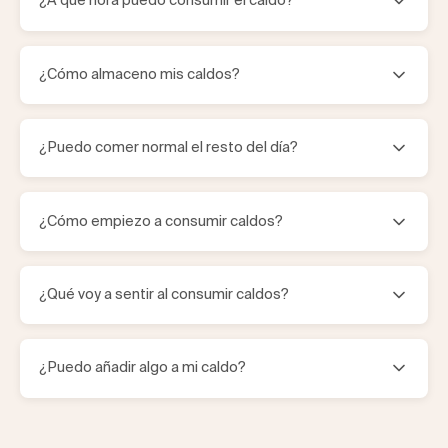
¿A qué hora puedo consumir el caldo?
usar para que se descongelen despacio. Una vez
descongelados, vierte tu caldo en olla de vidrio o de
acero inoxidable y caliéntalo hasta que hierva (evita
De preferencia en ayunas, antes de tu desayuno.
microondas).
¿Cómo almaceno mis caldos?
Ventajas: energía estable para todo el día, menos
antojos, más claridad mental. Si no se te antoja en la
mañana, tómalo en la noche, antes de tu cena o como
Mantenlos en congelación a -18°C. Una vez abierto,
reemplazo de tu cena. Ventajas: cuerpo relajado y
¿Puedo comer normal el resto del día?
guárdalo en el refrigerador y consúmelo en menos de
sueño más reparador.
tres días. Recuerda, ¡no lo vuelvas a congelar!
¡Sí! Pero te recomendamos evitar toda la comida
¿Cómo empiezo a consumir caldos?
industrializada mientras estés tomando caldos, pues
recuerda que estás reparando tus paredes digestivas.
La meta es tomar un caldo cada día, pues la constancia
¿Qué voy a sentir al consumir caldos?
es la que da resultados. Si esto te cuesta trabajo,
empieza con 3 por semana y ve aumentando. Conforme
conozcas los sabores y tu cuerpo se acostumbre, va a
Los primeros días puedes sentirte cansad@ o con dolor
ser tu básico para sentirte increíble a diario.
¿Puedo añadir algo a mi caldo?
de cabeza. Es una crisis curativa, tu cuerpo está
limpiándose y reaccionando a la abstinencia de azúcar
refinada y carbohidratos procesados. La clave es beber
Te recomendamos agregarle limón recién exprimido.
más agua, dormir muy bien y no hacer ejercicio
Además puedes añadir aguacate, cebolla y hierbas