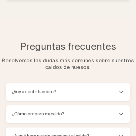
Preguntas frecuentes
Resolvemos las dudas más comunes sobre nuestros
caldos de huesos.
¿Voy a sentir hambre?
La mayoría de las personas que toman caldos k.eat no
¿Cómo preparo mi caldo?
sienten hambre, pues el caldo sacia muchas de las
necesidades fisiológicas de tu cuerpo.
Un día antes pasa al refrigerador los caldos que vas a