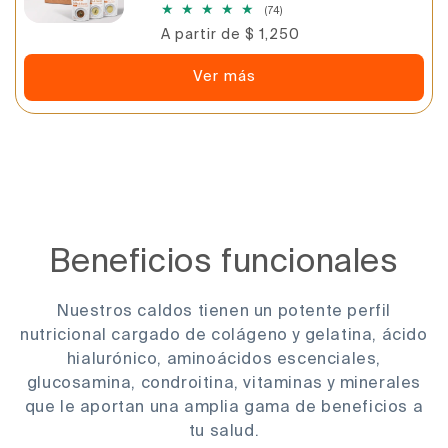
74
(74)
reseñas
Precio
A partir de $ 1,250
totales
habitual
Ver más
Beneficios funcionales
Nuestros caldos tienen un potente perfil
nutricional cargado de colágeno y gelatina, ácido
hialurónico, aminoácidos escenciales,
glucosamina, condroitina, vitaminas y minerales
que le aportan una amplia gama de beneficios a
tu salud.