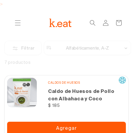
Ir
>
directamente
al contenido
Iniciar
Carrito
sesión
Alfabéticamente, A-Z
Filtrar
7 productos
CALDOS DE HUESOS
Caldo de Huesos de Pollo
con Albahaca y Coco
Precio
$ 185
habitual
Agregar