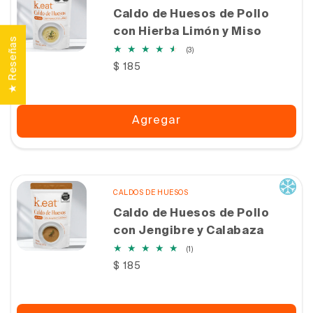
Caldo de Huesos de Pollo
con Hierba Limón y Miso
★ Reseñas
3
(3)
reseñas
Precio
$ 185
totales
habitual
Agregar
CALDOS DE HUESOS
Caldo de Huesos de Pollo
con Jengibre y Calabaza
1
(1)
reseñas
Precio
$ 185
totales
habitual