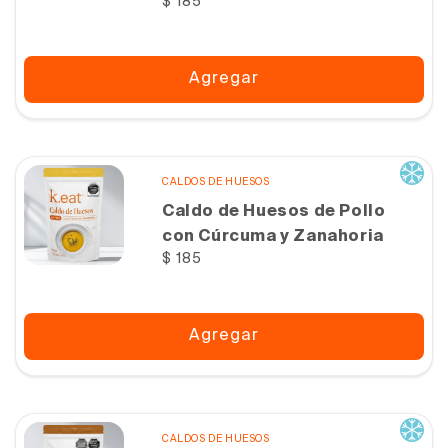
Precio
$ 185
totales
habitual
Agregar
CALDOS DE HUESOS
Caldo de Huesos de Pollo
con Cúrcuma y Zanahoria
Precio
$ 185
habitual
Agregar
CALDOS DE HUESOS