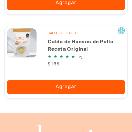
Agregar
CALDOS DE HUESOS
Caldo de Huesos de Pollo
Receta Original
2
(2)
reseñas
Precio
$ 185
totales
habitual
Agregar