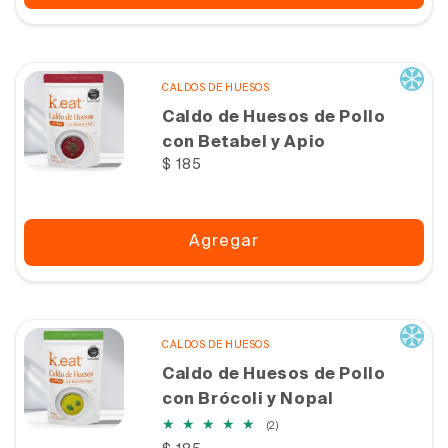
CALDOS DE HUESOS
Caldo de Huesos de Pollo
con Betabel y Apio
Precio
$ 185
habitual
Agregar
CALDOS DE HUESOS
Caldo de Huesos de Pollo
con Brócoli y Nopal
2
(2)
reseñas