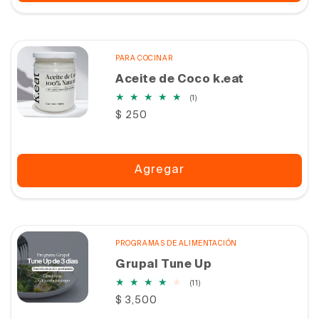
PARA COCINAR
Aceite de Coco k.eat
1
(1)
reseñas
Precio
$ 250
totales
habitual
Agregar
PROGRAMAS DE ALIMENTACIÓN
Grupal Tune Up
11
(11)
reseñas
Precio
$ 3,500
totales
habitual