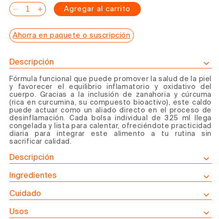
Agregar al carrito
Reducir
Aumentar
cantidad
cantidad
Ahorra en paquete o suscripción
para
para
Caldo
Caldo
de
de
Descripción
Huesos
Huesos
Fórmula funcional que puede promover la salud de la piel
de
de
y
favorecer el equilibrio inflamatorio
y oxidativo del
Res
Res
cuerpo. Gracias a la inclusión de zanahoria y cúrcuma
(rica en curcumina, su compuesto bioactivo), este caldo
con
con
puede actuar como un
aliado directo en el proceso de
Cúrcuma
Cúrcuma
desinflamación
. Cada bolsa individual de 325 ml llega
y
y
congelada y lista para calentar, ofreciéndote practicidad
diaria para integrar este alimento a tu rutina sin
Zanahoria
Zanahoria
sacrificar calidad.
Descripción
Ingredientes
Cuidado
Usos