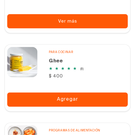
habitual
Ver más
PARA COCINAR
Ghee
8
(8)
reseñas
Precio
$ 400
totales
habitual
Agregar
PROGRAMAS DE ALIMENTACIÓN