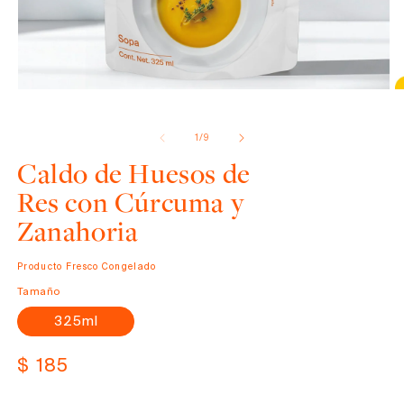
Abrir
elemento
de
1
/
9
multimedia
1
Caldo de Huesos de
en
una
Res con Cúrcuma y
ventana
modal
Zanahoria
Producto Fresco Congelado
Tamaño
325ml
Precio
$ 185
habitual