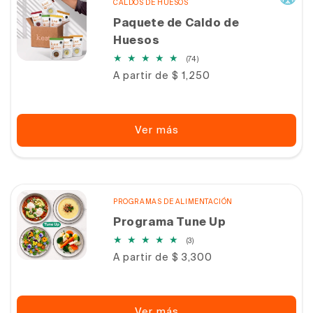
CALDOS DE HUESOS
Paquete de Caldo de
Huesos
74
(74)
reseñas
Precio
A partir de $ 1,250
totales
habitual
Ver más
PROGRAMAS DE ALIMENTACIÓN
Programa Tune Up
3
(3)
reseñas
Precio
A partir de $ 3,300
totales
habitual
Ver más