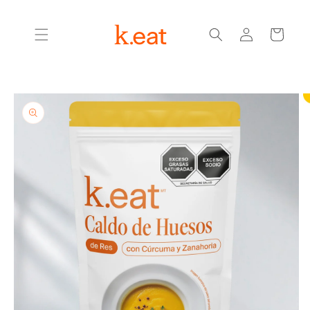
Ir
directamente
Iniciar
al contenido
Carrito
sesión
Ir
directamente
a la
información
del producto