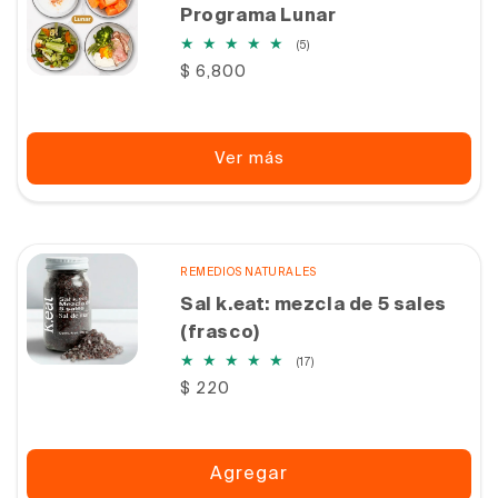
Programa Lunar
5
(5)
reseñas
Precio
$ 6,800
totales
habitual
Ver más
REMEDIOS NATURALES
Sal k.eat: mezcla de 5 sales
(frasco)
17
(17)
reseñas
Precio
$ 220
totales
habitual
Agregar