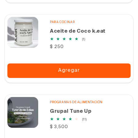
PARA COCINAR
Aceite de Coco k.eat
1
(1)
reseñas
Precio
$ 250
totales
habitual
Agregar
PROGRAMAS DE ALIMENTACIÓN
Grupal Tune Up
11
(11)
reseñas
Precio
$ 3,500
totales
habitual