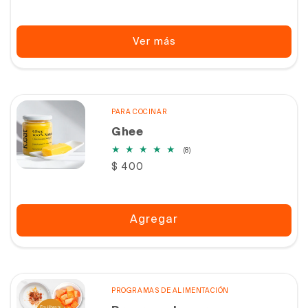
Ver más
PARA COCINAR
Ghee
8
(8)
reseñas
Precio
$ 400
totales
habitual
Agregar
PROGRAMAS DE ALIMENTACIÓN