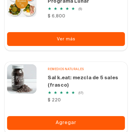
Programa Lunar
5
(5)
reseñas
Precio
$ 6,800
totales
habitual
Ver más
REMEDIOS NATURALES
Sal k.eat: mezcla de 5 sales
(frasco)
17
(17)
reseñas
Precio
$ 220
totales
habitual
Agregar