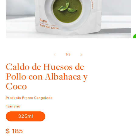
Abrir
elemento
de
1
/
9
multimedia
1
Caldo de Huesos de
en
una
Pollo con Albahaca y
ventana
modal
Coco
Producto Fresco Congelado
Tamaño
325ml
Precio
$ 185