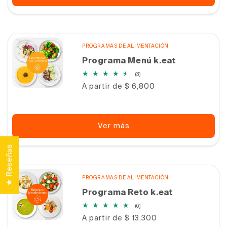
PROGRAMAS DE ALIMENTACIÓN
Programa Menú k.eat
3
(3)
reseñas
Precio
A partir de $ 6,800
totales
habitual
Ver más
★ Reseñas
PROGRAMAS DE ALIMENTACIÓN
Programa Reto k.eat
6
(6)
reseñas
Precio
A partir de $ 13,300
totales
habitual