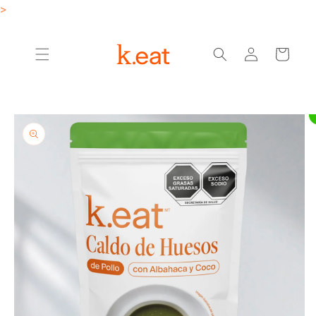
Ir
>
directamente
al contenido
Iniciar
Carrito
sesión
Ir
directamente
a la
información
del producto