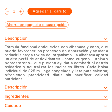
habitual
Agregar al carrito
Reducir
Aumentar
cantidad
cantidad
Ahorra en paquete o suscripción
para
para
Caldo
Caldo
de
de
Descripción
Huesos
Huesos
Fórmula funcional enriquecida con albahaca y coco, que
de
de
puede favorecer los procesos de depuración
y ayudar a
Pollo
Pollo
reducir la carga tóxica del organismo.
La albahaca aporta
un alto perfil de antioxidantes —como eugenol, luteína y
con
con
betacaroteno— que pueden ayudar a combatir el estrés
Albahaca
Albahaca
oxidativo y neutralizar los radicales libres. Cada bolsa
y
y
individual de 325 ml llega congelada y lista para calentar,
ofreciendo practicidad diaria sin sacrificar calidad
Coco
Coco
nutricional.
Descripción
Ingredientes
Cuidado