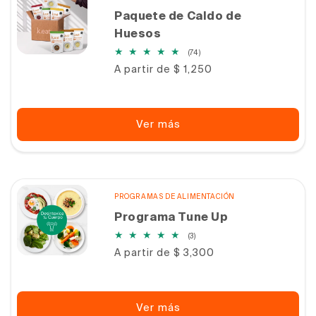
Paquete de Caldo de
Huesos
74
(74)
reseñas
Precio
A partir de $ 1,250
totales
habitual
Ver más
PROGRAMAS DE ALIMENTACIÓN
Programa Tune Up
3
(3)
reseñas
Precio
A partir de $ 3,300
totales
habitual
Ver más