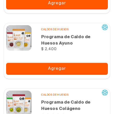
Agregar
CALDOS DE HUESOS
Programa de Caldo de
Huesos Ayuno
Precio
$ 2,400
habitual
Agregar
CALDOS DE HUESOS
Programa de Caldo de
Huesos Colágeno