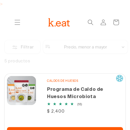
Ir
>
directamente
al contenido
Iniciar
Carrito
sesión
Precio, menor a mayor
Filtrar
5 productos
CALDOS DE HUESOS
Programa de Caldo de
Huesos Microbiota
16
(16)
reseñas
Precio
$ 2,400
totales
habitual