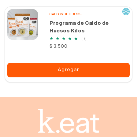
CALDOS DE HUESOS
Programa de Caldo de
Huesos Kilos
17
(17)
reseñas
Precio
$ 3,500
totales
habitual
Agregar