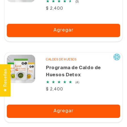
3
(3)
reseñas
Precio
$ 2,400
totales
habitual
Agregar
CALDOS DE HUESOS
Programa de Caldo de
★ Reseñas
Huesos Detox
4
(4)
reseñas
Precio
$ 2,400
totales
habitual
Agregar