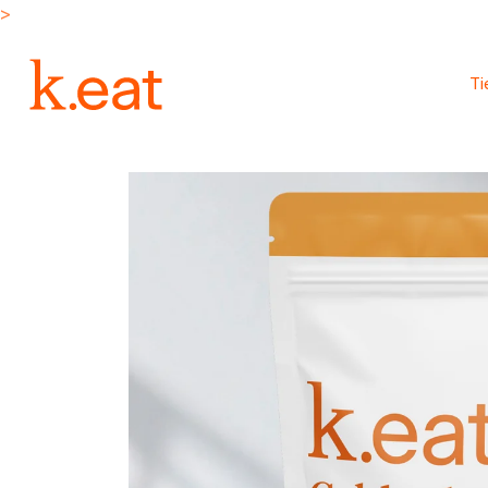
Ir
>
directamente
al contenido
T
Ir
directamente
a la
información
del producto