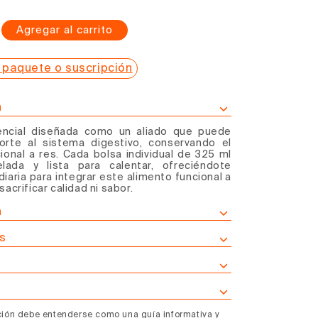
Agregar al carrito
mentar
tidad
 paquete o suscripción
ra
ldo
n
esos
encial diseñada como
un aliado que puede
orte al sistema digestivo
, conservando el
s
ional a res. Cada bolsa individual de 325 ml
elada y lista para calentar, ofreciéndote
ceta
diaria para integrar este alimento funcional a
ginal
 sacrificar calidad ni sabor.
n
s
ción debe entenderse como una guía informativa y