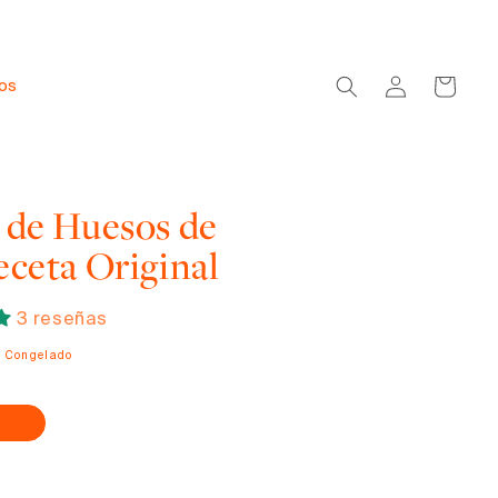
Iniciar
Carrito
dos
sesión
 de Huesos de
eceta Original
3 reseñas
o Congelado
l