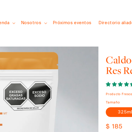
ienda
Nosotros
Próximos eventos
Directorio alia
Caldo
Res R
Producto Fresc
Tamaño
325m
Precio
$ 185