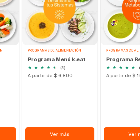
ÓN
PROGRAMAS DE ALIMENTACIÓN
PROGRAMAS DE AL
Programa Menú k.eat
Programa Re
3
(3)
s
reseñas
Precio
A partir de $ 6,800
Precio
A partir de $ 
s
totales
habitual
habitual
Ver más
Ver 