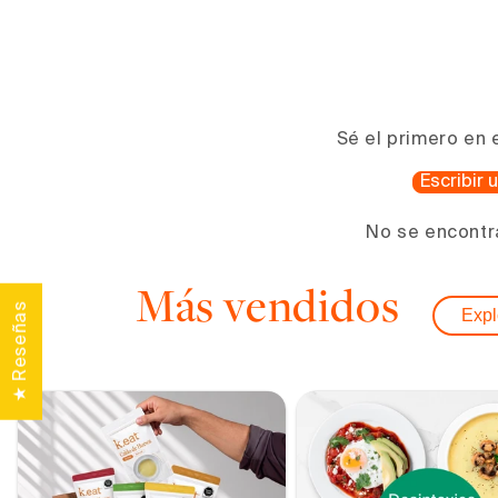
1
en
una
ventana
modal
Sé el primero en 
Escribir
No se encontr
Más vendidos
★ Reseñas
Expl