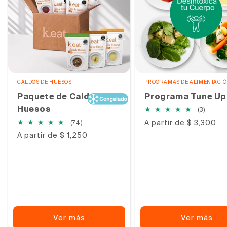
CALDOS DE HUESOS
PROGRAMAS DE ALIMENTACI
Paquete de Caldo de
Programa Tune Up
Huesos
3
(3)
reseña
74
Precio
A partir de $ 3,300
(74)
totale
habitual
reseñas
Precio
A partir de $ 1,250
totales
habitual
Ver más
Ver más