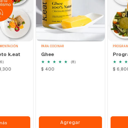
IMENTACIÓN
PARA COCINAR
PROGRAM
to k.eat
Ghee
Progr
6
8
(6)
(8)
reseñas
reseñas
13,300
Precio
$ 400
Precio
$ 6,80
totales
totales
habitual
habitu
Agregar
más