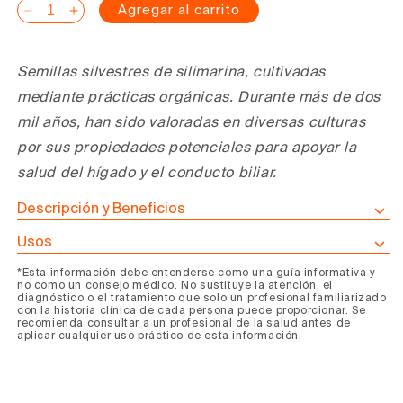
Agregar al carrito
Reducir
Aumentar
cantidad
cantidad
para
para
Semillas silvestres de silimarina, cultivadas
Semillas
Semillas
mediante prácticas orgánicas. Durante más de dos
Liver
Liver
Lover
Lover
mil años, han sido valoradas en diversas culturas
(frasco)
(frasco)
por sus propiedades potenciales para apoyar la
salud del hígado y el conducto biliar.
Descripción y Beneficios
Usos
*Esta información debe entenderse como una guía informativa y
no como un consejo médico. No sustituye la atención, el
diagnóstico o el tratamiento que solo un profesional familiarizado
con la historia clínica de cada persona puede proporcionar. Se
recomienda consultar a un profesional de la salud antes de
aplicar cualquier uso práctico de esta información.