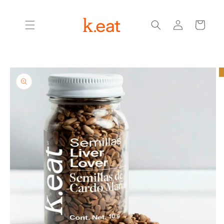
Ir
directamente
Iniciar
al contenido
Carrito
sesión
Ir
directamente
a la
información
del producto