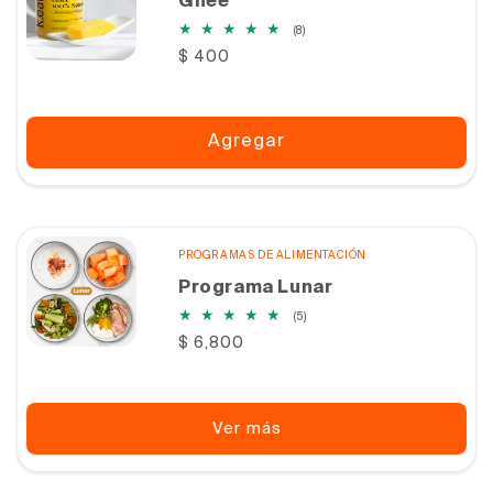
Ghee
8
(8)
reseñas
Precio
$ 400
totales
habitual
Agregar
PROGRAMAS DE ALIMENTACIÓN
Programa Lunar
5
(5)
reseñas
Precio
$ 6,800
totales
habitual
Ver más