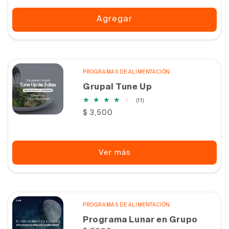
Agregar
PROGRAMAS DE ALIMENTACIÓN
Grupal Tune Up
11
(11)
reseñas
Precio
$ 3,500
totales
habitual
Ver más
PROGRAMAS DE ALIMENTACIÓN
Programa Lunar en Grupo