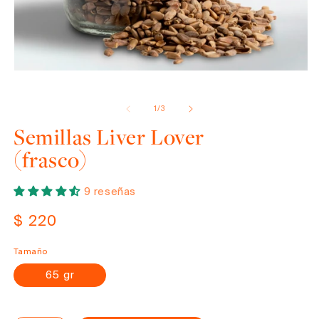
Abrir
elemento
de
1
/
3
multimedia
1
Semillas Liver Lover
en
una
(frasco)
ventana
modal
9 reseñas
Precio
$ 220
habitual
Tamaño
65 gr