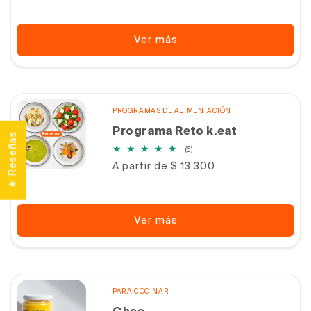
Ver más
PROGRAMAS DE ALIMENTACIÓN
Programa Reto k.eat
★ Reseñas
6
(6)
reseñas
Precio
A partir de $ 13,300
totales
habitual
Ver más
PARA COCINAR