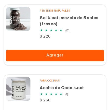
REMEDIOS NATURALES
Sal k.eat: mezcla de 5 sales
(frasco)
17
(17)
reseñas
Precio
$ 220
totales
habitual
Agregar
PARA COCINAR
Aceite de Coco k.eat
1
(1)
reseñas
Precio
$ 250
totales
habitual