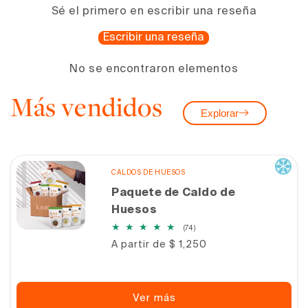
Sé el primero en escribir una reseña
Escribir una reseña
No se encontraron elementos
Más vendidos
Explorar
CALDOS DE HUESOS
Paquete de Caldo de
Huesos
74
(74)
reseñas
Precio
A partir de $ 1,250
totales
habitual
Ver más