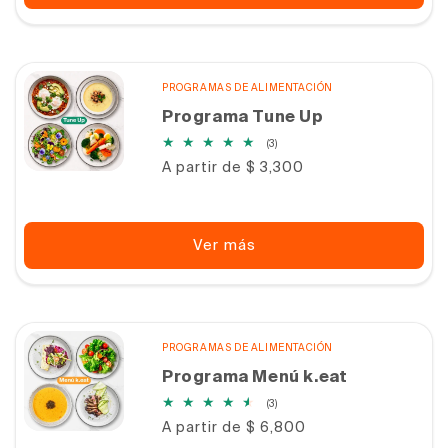
PROGRAMAS DE ALIMENTACIÓN
Programa Tune Up
3
(3)
reseñas
Precio
A partir de $ 3,300
totales
habitual
Ver más
PROGRAMAS DE ALIMENTACIÓN
Programa Menú k.eat
3
(3)
reseñas
Precio
A partir de $ 6,800
totales
habitual