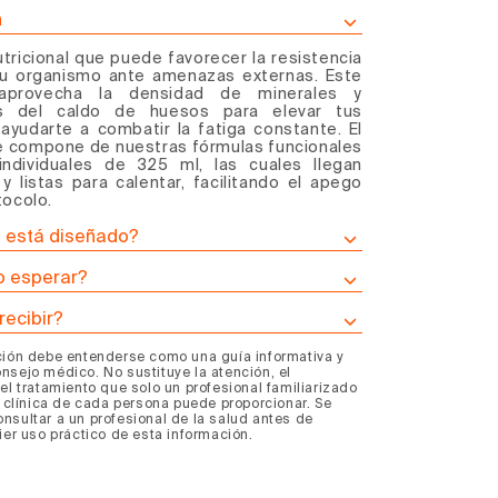
ra
n
a
ograma
tricional que puede favorecer la resistencia
tu organismo ante amenazas externas. Este
ldo
 aprovecha la densidad de minerales y
os del caldo de huesos para
elevar tus
ayudarte a combatir la fatiga constante. El
esos
 compone de nuestras fórmulas funcionales
s
fensas
individuales de 325 ml, las cuales llegan
y listas para calentar, facilitando el apego
tocolo.
n está diseñado?
 esperar?
recibir?
ción debe entenderse como una guía informativa y
nsejo médico. No sustituye la atención, el
el tratamiento que solo un profesional familiarizado
a clínica de cada persona puede proporcionar. Se
nsultar a un profesional de la salud antes de
ier uso práctico de esta información.