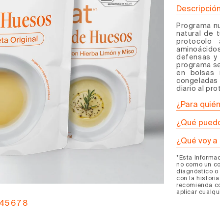
para
pa
Descripció
Program
Pr
Programa nu
de
de
natural de 
Caldo
Ca
protocolo
de
de
aminoácid
defensas
y 
Huesos
Hu
programa se
Defensa
De
en bolsas 
congeladas 
diario al pro
¿Para quié
¿Qué puedo
¿Qué voy a 
*Esta informa
no como un co
diagnóstico o 
con la histori
recomienda co
aplicar cualqu
4
5
6
7
8