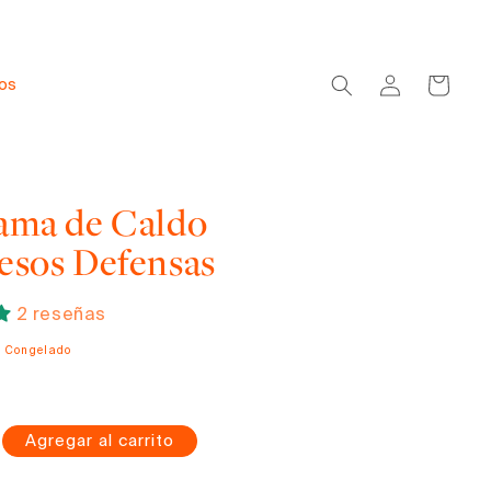
Iniciar
Carrito
dos
sesión
ama de Caldo
esos Defensas
2 reseñas
o Congelado
Agregar al carrito
mentar
tidad