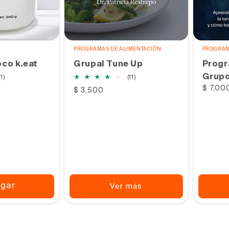
PROGRAMAS DE ALIMENTACIÓN
PROGRAM
oco k.eat
Grupal Tune Up
Progr
Grup
1
11
(1)
(11)
reseñas
reseñas
Precio
$ 7,00
Precio
$ 3,500
totales
totales
habitu
habitual
egar
Ver más