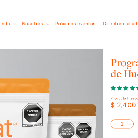
ienda
Nosotros
Próximos eventos
Directorio alia
Progr
de Hu
Producto Fresc
Precio
$ 2,400
habitual
Reducir
Au
cantidad
can