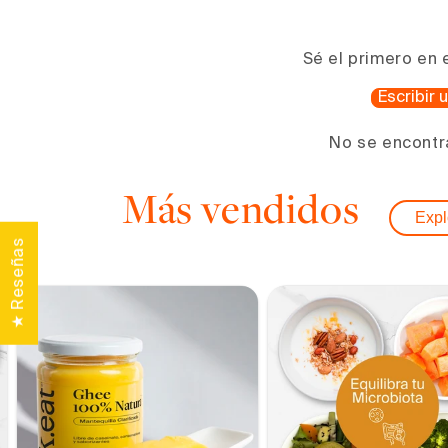
1
en
una
ventana
Sé el primero en 
modal
Escribir
No se encontr
Más vendidos
Expl
★ Reseñas