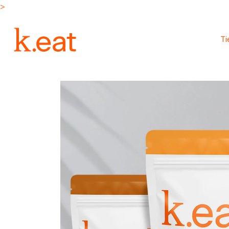
Ir
>
directamente
al contenido
T
Ir
directamente
a la
información
del producto