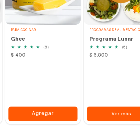
PARA COCINAR
PROGRAMAS DE ALIMENTACI
Ghee
Programa Lunar
8
5
(8)
(5)
reseñas
reseñ
Precio
$ 400
Precio
$ 6,800
totales
totale
habitual
habitual
Agregar
Ver más