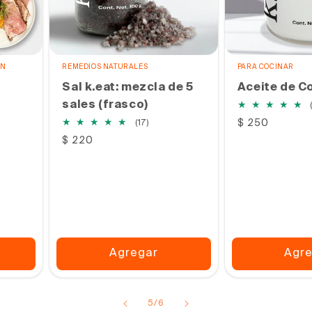
ÓN
REMEDIOS NATURALES
PARA COCINAR
Sal k.eat: mezcla de 5
Aceite de C
sales (frasco)
as
17
Precio
$ 250
(17)
s
habitual
reseñas
Precio
$ 220
totales
habitual
Agregar
Agr
de
5
/
6