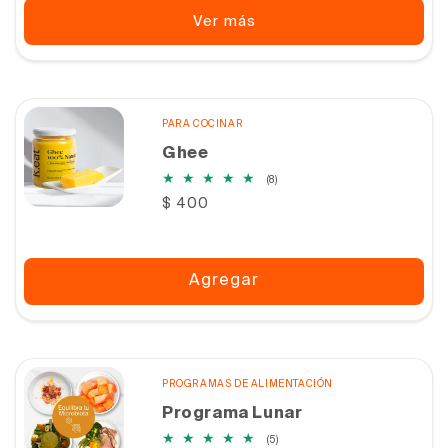
Ver más
PARA COCINAR
Ghee
8
(8)
reseñas
Precio
$ 400
totales
habitual
Agregar
PROGRAMAS DE ALIMENTACIÓN
Programa Lunar
5
(5)