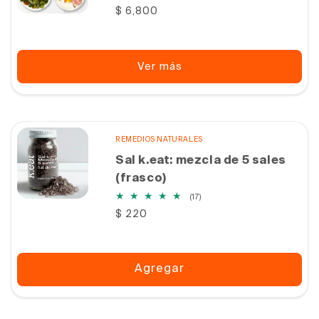
reseñas
Precio
$ 6,800
totales
habitual
Ver más
REMEDIOS NATURALES
Sal k.eat: mezcla de 5 sales
(frasco)
17
(17)
reseñas
Precio
$ 220
totales
habitual
Agregar