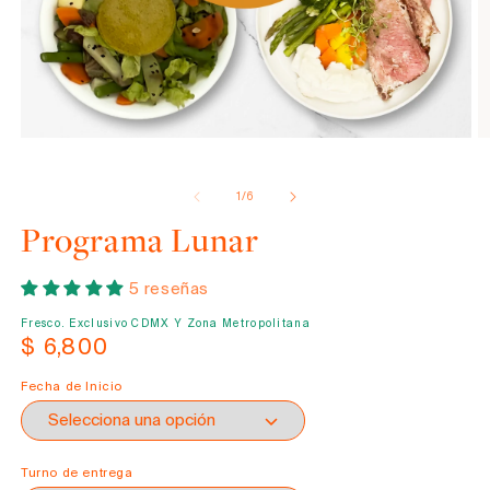
Abrir
elemento
de
1
/
6
multimedia
1
Programa Lunar
en
una
ventana
5 reseñas
modal
Fresco. Exclusivo CDMX Y Zona Metropolitana
Precio
$ 6,800
habitual
Fecha de Inicio
Turno de entrega