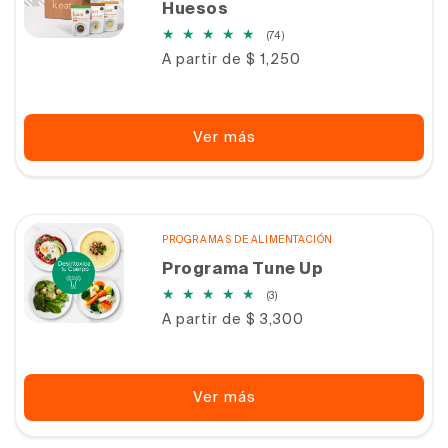
Huesos
74
(74)
reseñas
Precio
A partir de $ 1,250
totales
habitual
Ver más
PROGRAMAS DE ALIMENTACIÓN
Programa Tune Up
3
(3)
reseñas
Precio
A partir de $ 3,300
totales
habitual
Ver más