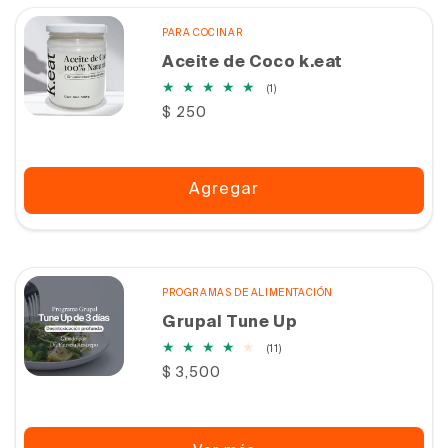
PARA COCINAR
Aceite de Coco k.eat
1
(1)
reseñas
Precio
$ 250
totales
habitual
Agregar
PROGRAMAS DE ALIMENTACIÓN
Grupal Tune Up
11
(11)
reseñas
Precio
$ 3,500
totales
habitual