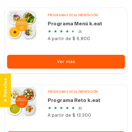
PROGRAMAS DE ALIMENTACIÓN
Programa Menú k.eat
3
(3)
reseñas
Precio
A partir de $ 6,800
totales
habitual
Ver más
★ Reseñas
PROGRAMAS DE ALIMENTACIÓN
Programa Reto k.eat
6
(6)
reseñas
Precio
A partir de $ 13,300
totales
habitual