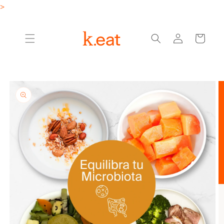
Ir
>
directamente
al contenido
Iniciar
Carrito
sesión
Ir
directamente
a la
información
del producto