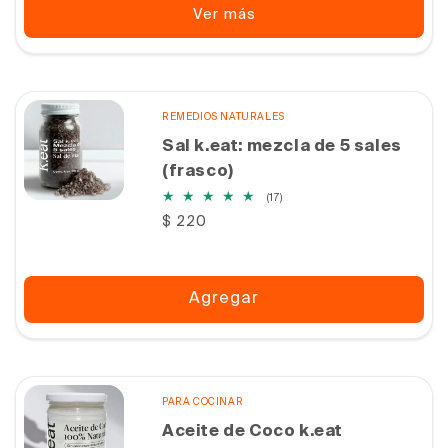
Ver más
REMEDIOS NATURALES
Sal k.eat: mezcla de 5 sales
(frasco)
17
(17)
reseñas
Precio
$ 220
totales
habitual
Agregar
PARA COCINAR
Aceite de Coco k.eat