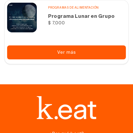
PROGRAMAS DE ALIMENTACIÓN
Programa Lunar en Grupo
Precio
$ 7,000
habitual
Ver más