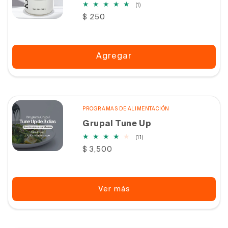
1
(1)
reseñas
Precio
$ 250
totales
habitual
Agregar
PROGRAMAS DE ALIMENTACIÓN
Grupal Tune Up
11
(11)
reseñas
Precio
$ 3,500
totales
habitual
Ver más