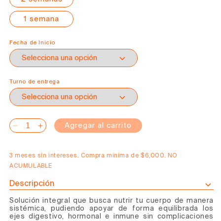
1 semana
Fecha de Inicio
Turno de entrega
Agregar al carrito
Reducir
Aumentar
cantidad
cantidad
para
para
3 meses sin intereses. Compra mínima de $6,000. NO
Programa
Programa
ACUMULABLE
Menú
Menú
Descripción
k.eat
k.eat
Solución integral que busca
nutrir tu cuerpo
de manera
sistémica, pudiendo apoyar de forma equilibrada los
ejes digestivo, hormonal e inmune sin complicaciones