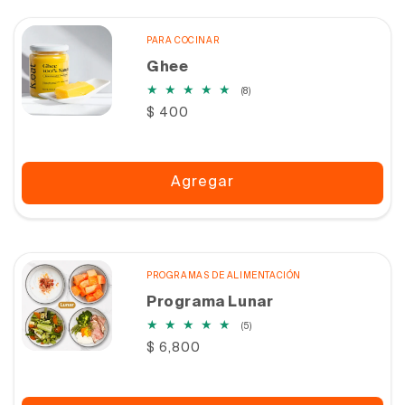
PARA COCINAR
Ghee
8
(8)
reseñas
Precio
$ 400
totales
habitual
Agregar
PROGRAMAS DE ALIMENTACIÓN
Programa Lunar
5
(5)
reseñas
Precio
$ 6,800
totales
habitual