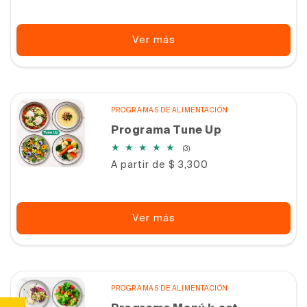
Ver más
PROGRAMAS DE ALIMENTACIÓN
Programa Tune Up
3
(3)
reseñas
Precio
A partir de $ 3,300
totales
habitual
Ver más
PROGRAMAS DE ALIMENTACIÓN