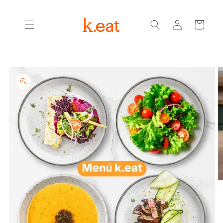
Ir
directamente
Iniciar
al contenido
Carrito
sesión
Ir
directamente
a la
información
del producto