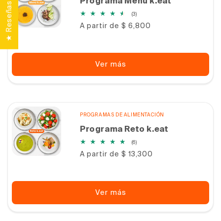
Programa Menú k.eat
★ Reseñas
3
(3)
reseñas
Precio
A partir de $ 6,800
totales
habitual
Ver más
PROGRAMAS DE ALIMENTACIÓN
Programa Reto k.eat
6
(6)
reseñas
Precio
A partir de $ 13,300
totales
habitual
Ver más