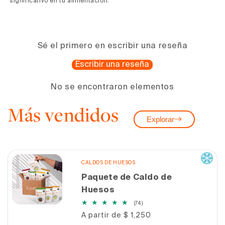
significativo en tu alimentación.
Sé el primero en escribir una reseña
Escribir una reseña
No se encontraron elementos
Más vendidos
Explorar
CALDOS DE HUESOS
Paquete de Caldo de
Huesos
74
(74)
reseñas
Precio
A partir de $ 1,250
totales
habitual