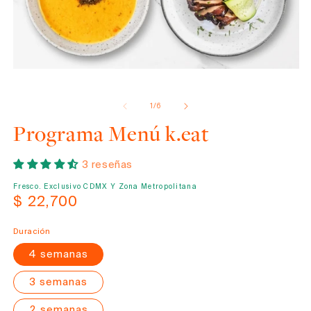
Abrir
elemento
de
1
/
6
multimedia
1
Programa Menú k.eat
en
una
ventana
3 reseñas
modal
Fresco. Exclusivo CDMX Y Zona Metropolitana
Precio
$ 22,700
habitual
Duración
4 semanas
3 semanas
2 semanas