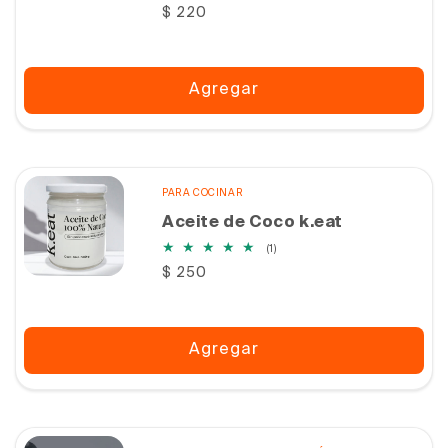
reseñas
Precio
$ 220
totales
habitual
Agregar
PARA COCINAR
Aceite de Coco k.eat
1
(1)
reseñas
Precio
$ 250
totales
habitual
Agregar