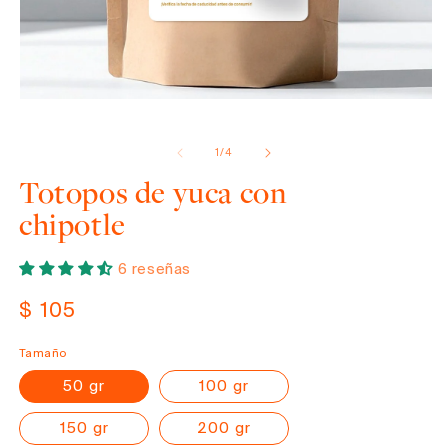
Abrir
elemento
de
1
/
4
multimedia
1
Totopos de yuca con
en
una
chipotle
ventana
modal
6 reseñas
Precio
$ 105
habitual
Tamaño
50 gr
100 gr
150 gr
200 gr