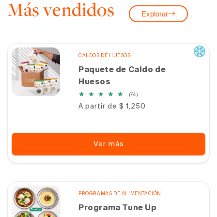
Más vendidos
Explorar
CALDOS DE HUESOS
Paquete de Caldo de
Huesos
74
(74)
reseñas
Precio
A partir de $ 1,250
totales
habitual
Ver más
PROGRAMAS DE ALIMENTACIÓN
Programa Tune Up