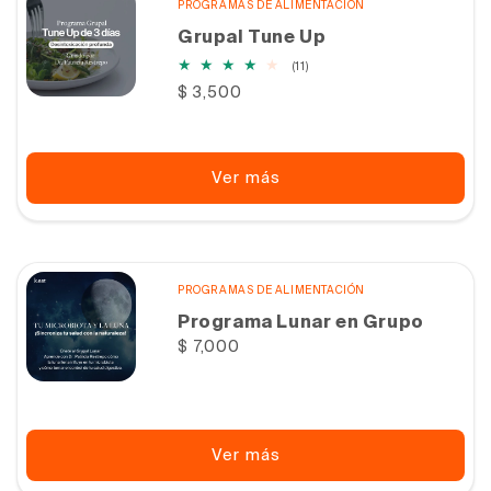
PROGRAMAS DE ALIMENTACIÓN
Grupal Tune Up
11
(11)
reseñas
Precio
$ 3,500
totales
habitual
Ver más
PROGRAMAS DE ALIMENTACIÓN
Programa Lunar en Grupo
Precio
$ 7,000
habitual
Ver más