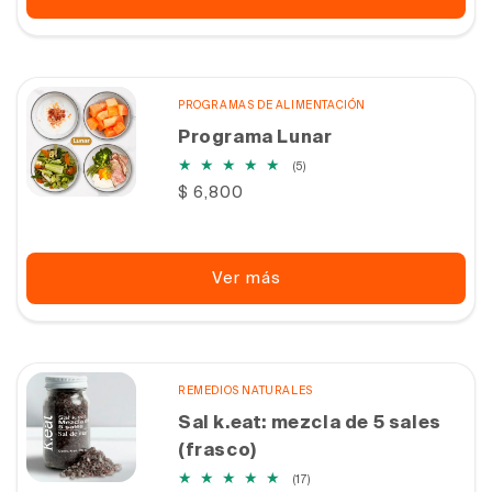
PROGRAMAS DE ALIMENTACIÓN
Programa Lunar
5
(5)
reseñas
Precio
$ 6,800
totales
habitual
Ver más
REMEDIOS NATURALES
Sal k.eat: mezcla de 5 sales
(frasco)
17
(17)