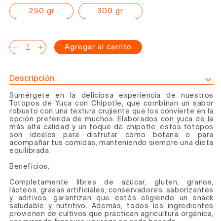
250 gr
300 gr
Agregar al carrito
Reducir
Aumentar
cantidad
cantidad
para
para
Descripción
Totopos
Totopos
Sumérgete en la deliciosa experiencia de nuestros
de
de
Totopos de Yuca con Chipotle, que combinan un sabor
yuca
yuca
robusto con una textura crujiente que los convierte en la
con
con
opción preferida de muchos. Elaborados con yuca de la
más alta calidad y un toque de chipotle, estos totopos
chipotle
chipotle
son ideales para disfrutar como botana o para
acompañar tus comidas, manteniendo siempre una dieta
equilibrada.
Beneficios:
Completamente libres de azúcar, gluten, granos,
lácteos, grasas artificiales, conservadores, saborizantes
y aditivos, garantizan que estés eligiendo un snack
saludable y nutritivo. Además, todos los ingredientes
provienen de cultivos que practican agricultura orgánica,