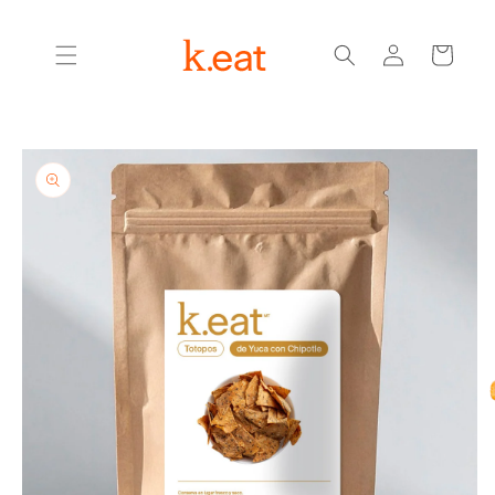
Ir
directamente
Iniciar
al contenido
Carrito
sesión
Ir
directamente
a la
información
del producto