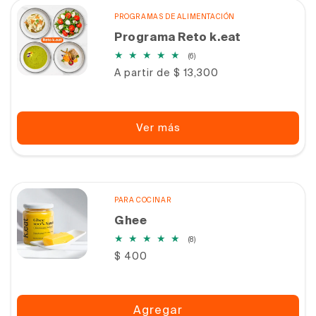
PROGRAMAS DE ALIMENTACIÓN
Programa Reto k.eat
6
(6)
reseñas
Precio
A partir de $ 13,300
totales
habitual
Ver más
PARA COCINAR
Ghee
8
(8)
reseñas
Precio
$ 400
totales
habitual
Agregar