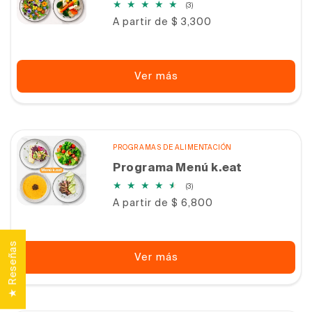
3
(3)
reseñas
Precio
A partir de $ 3,300
totales
habitual
Ver más
PROGRAMAS DE ALIMENTACIÓN
Programa Menú k.eat
3
(3)
reseñas
Precio
A partir de $ 6,800
totales
habitual
★ Reseñas
Ver más