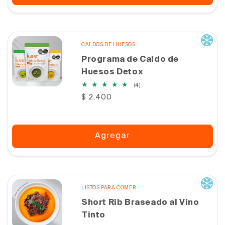
CALDOS DE HUESOS
Programa de Caldo de
Huesos Detox
4
(4)
reseñas
Precio
$ 2,400
totales
habitual
Agregar
LISTOS PARA COMER
Short Rib Braseado al Vino
Tinto