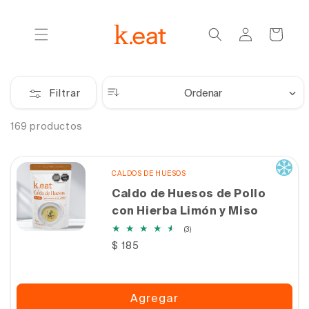
Ir
directamente
Iniciar
al contenido
Carrito
sesión
Ordenar
Filtrar
169 productos
CALDOS DE HUESOS
Caldo de Huesos de Pollo
con Hierba Limón y Miso
3
(3)
reseñas
Precio
$ 185
totales
habitual
Agregar