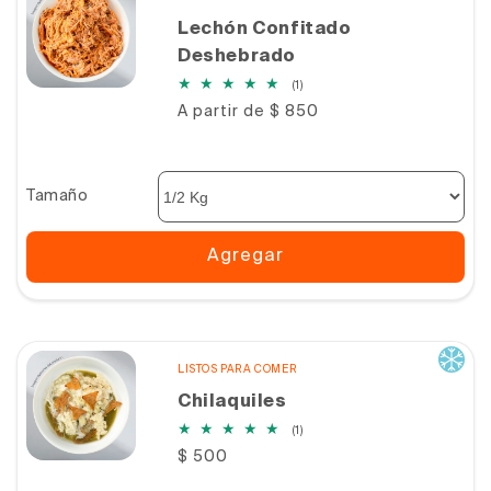
Lechón Confitado
Deshebrado
1
(1)
reseñas
Precio
A partir de $ 850
totales
habitual
Tamaño
Agregar
LISTOS PARA COMER
Chilaquiles
1
(1)
reseñas
Precio
$ 500
totales
habitual