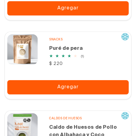
Agregar
SNACKS
Puré de pera
1
(1)
reseñas
Precio
$ 220
totales
habitual
Agregar
CALDOS DE HUESOS
Caldo de Huesos de Pollo
con Albahaca y Coco