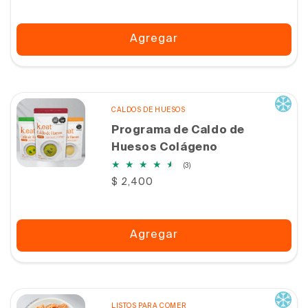
Agregar
CALDOS DE HUESOS
Programa de Caldo de
Huesos Colágeno
3
(3)
reseñas
Precio
$ 2,400
totales
habitual
Agregar
LISTOS PARA COMER