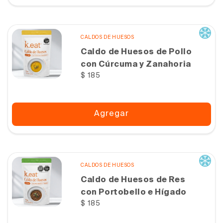
CALDOS DE HUESOS
Caldo de Huesos de Pollo
con Cúrcuma y Zanahoria
Precio
$ 185
habitual
Agregar
CALDOS DE HUESOS
Caldo de Huesos de Res
con Portobello e Hígado
Precio
$ 185
habitual