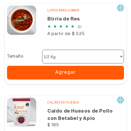
LISTOS PARA COMER
Birria de Res
2
(2)
reseñas
Precio
A partir de $ 525
totales
habitual
Tamaño
Agregar
CALDOS DE HUESOS
Caldo de Huesos de Pollo
con Betabel y Apio
Precio
$ 185
habitual