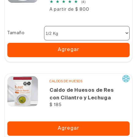
4
(4)
reseñas
Precio
A partir de $ 800
totales
habitual
Tamaño
Agregar
CALDOS DE HUESOS
Caldo de Huesos de Res
con Cilantro y Lechuga
Precio
$ 185
habitual
Agregar