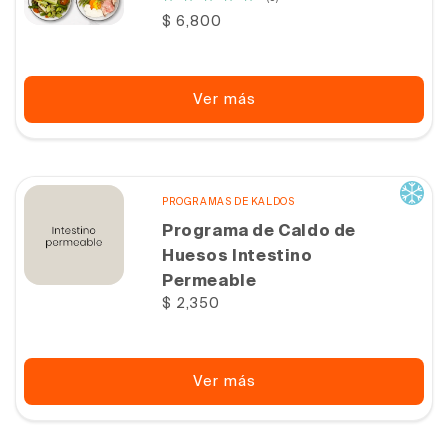
reseñas
Precio
$ 6,800
totales
habitual
Ver más
PROGRAMAS DE KALDOS
Programa de Caldo de
Huesos Intestino
Permeable
Precio
$ 2,350
habitual
Ver más