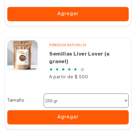
Agregar
REMEDIOS NATURALES
Semillas Liver Lover (a
granel)
1
(1)
reseñas
Precio
A partir de $ 550
totales
habitual
Tamaño
Agregar