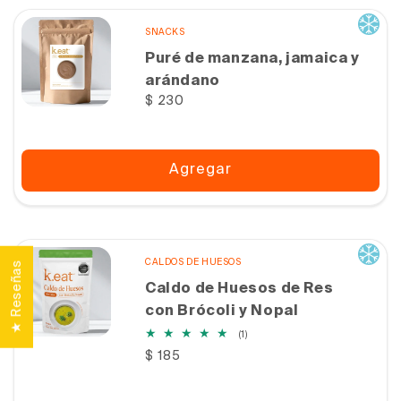
SNACKS
Puré de manzana, jamaica y
arándano
Precio
$ 230
habitual
Agregar
CALDOS DE HUESOS
★ Reseñas
Caldo de Huesos de Res
con Brócoli y Nopal
1
(1)
reseñas
Precio
$ 185
totales
habitual