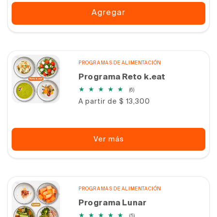
Agregar
PROGRAMAS DE ALIMENTACIÓN
Programa Reto k.eat
6
(6)
reseñas
Precio
A partir de $ 13,300
totales
habitual
Ver más
PROGRAMAS DE ALIMENTACIÓN
Programa Lunar
5
(5)