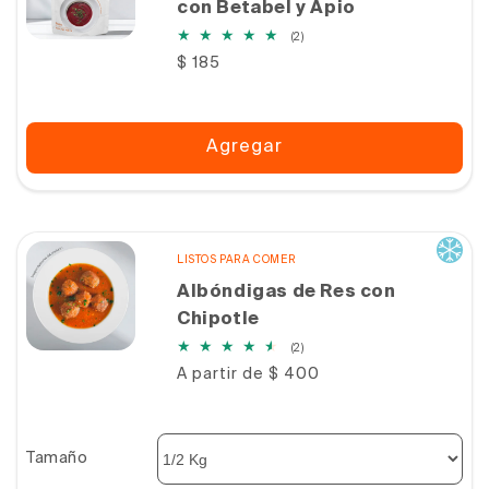
con Betabel y Apio
2
(2)
reseñas
Precio
$ 185
totales
habitual
Agregar
LISTOS PARA COMER
Albóndigas de Res con
Chipotle
2
(2)
reseñas
Precio
A partir de $ 400
totales
habitual
Tamaño