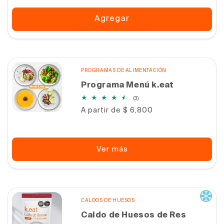
Agregar
PROGRAMAS DE ALIMENTACIÓN
Programa Menú k.eat
3
(3)
reseñas
Precio
A partir de $ 6,800
totales
habitual
Ver más
CALDOS DE HUESOS
Caldo de Huesos de Res