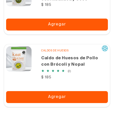
Precio
$ 185
habitual
Agregar
CALDOS DE HUESOS
Caldo de Huesos de Pollo
con Brócoli y Nopal
2
(2)
reseñas
Precio
$ 185
totales
habitual
Agregar