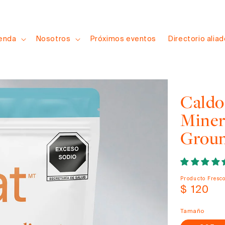
ienda
Nosotros
Próximos eventos
Directorio alia
Caldo
Minera
Grou
Producto Fresc
Precio
$ 120
habitual
Tamaño