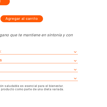
l
Agregar al carrito
mentar
tidad
ra
gano que te mantiene en sintonía y con
ldo
rduras
:
ante
eralizante
s
g
ounding
ón saludable es esencial para el bienestar.
e producto como parte de una dieta variada.