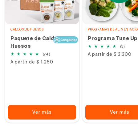
CALDOS DE HUESOS
PROGRAMAS DE ALIMENTACI
Paquete de Caldo de
Programa Tune Up
Huesos
3
(3)
reseña
74
Precio
A partir de $ 3,300
(74)
totale
habitual
reseñas
Precio
A partir de $ 1,250
totales
habitual
Ver más
Ver más