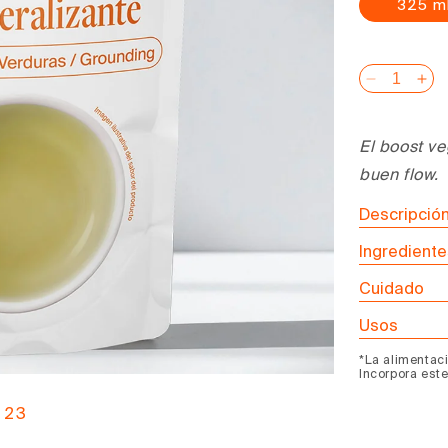
325 m
Reducir
Au
cantidad
can
para
pa
El boost ve
Caldo
Ca
buen flow.
de
de
Verduras
Ve
Descripción
Mineraliz
Min
/
/
Ingrediente
Groundin
Gr
Cuidado
Usos
*La alimentaci
Incorpora est
2
3