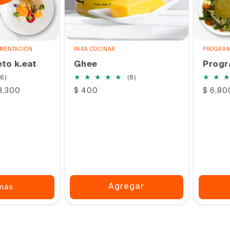
IMENTACIÓN
PARA COCINAR
PROGRAM
to k.eat
Ghee
Progr
6
8
(6)
(8)
reseñas
reseñas
13,300
Precio
$ 400
Precio
$ 6,80
totales
totales
habitual
habitu
Agregar
más