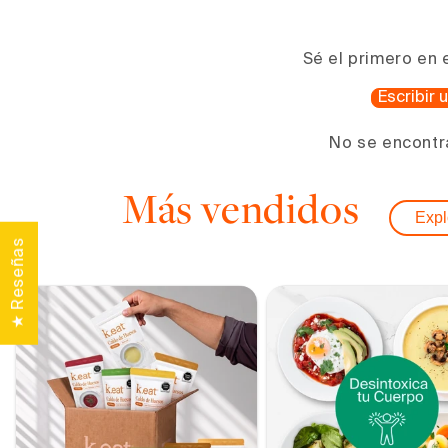
1
en
una
ventana
Sé el primero en 
modal
Escribir
No se encontr
Más vendidos
Expl
★ Reseñas