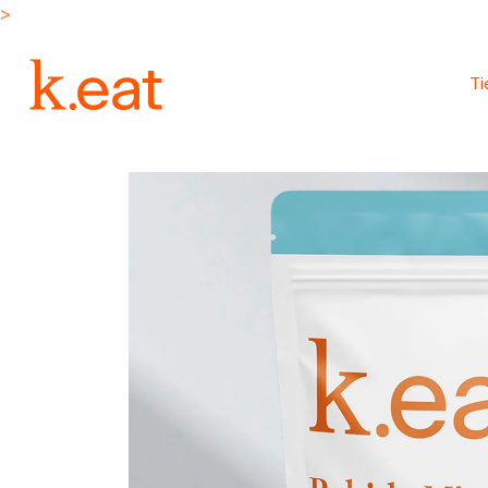
Ir
>
directamente
al contenido
T
Ir
directamente
a la
información
del producto