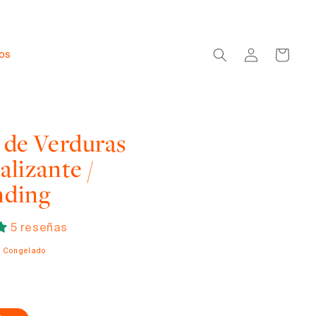
Iniciar
Carrito
dos
sesión
 de Verduras
lizante /
nding
5 reseñas
o Congelado