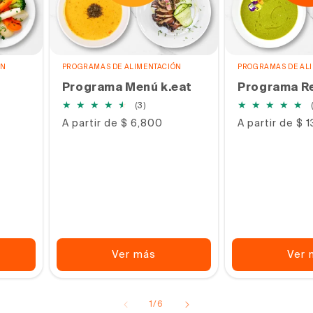
ÓN
PROGRAMAS DE ALIMENTACIÓN
PROGRAMAS DE AL
Programa Menú k.eat
Programa Re
3
(3)
s
reseñas
Precio
A partir de $ 6,800
Precio
A partir de $ 
s
totales
habitual
habitual
Ver más
Ver 
de
1
/
6