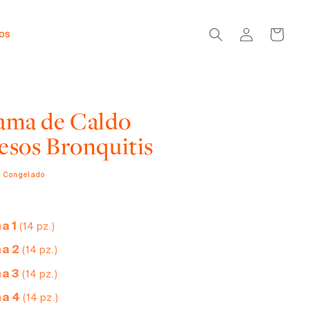
Iniciar
Carrito
dos
sesión
ama de Caldo
esos Bronquitis
o Congelado
a 1
(14 pz.)
a 2
(14 pz.)
a 3
(14 pz.)
a 4
(14 pz.)