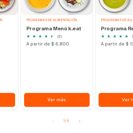
ÓN
PROGRAMAS DE ALIMENTACIÓN
PROGRAMAS DE AL
Programa Menú k.eat
Programa Re
3
(3)
s
reseñas
Precio
A partir de $ 6,800
Precio
A partir de $ 
s
totales
habitual
habitual
Ver más
Ver 
de
1
/
6