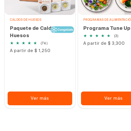
CALDOS DE HUESOS
PROGRAMAS DE ALIMENTACI
Paquete de Caldo de
Programa Tune Up
Huesos
3
(3)
reseña
74
Precio
A partir de $ 3,300
(74)
totale
habitual
reseñas
Precio
A partir de $ 1,250
totales
habitual
Ver más
Ver más