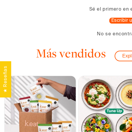
una
ventana
Sé el primero en 
modal
Escribir
No se encontr
Más vendidos
Expl
★ Reseñas