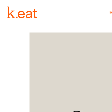
Ir
directamente
al contenido
T
Ir
directamente
a la
información
del producto