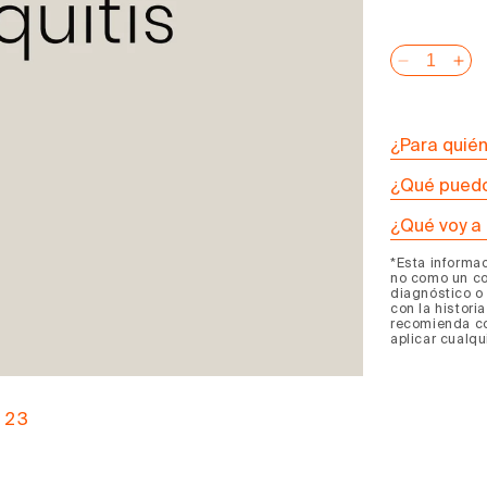
Reducir
Au
cantidad
can
para
pa
Program
Pr
¿Para quié
de
de
¿Qué puedo
Caldo
Ca
de
de
¿Qué voy a 
Huesos
Hu
*Esta informa
Bronquiti
Bro
no como un co
diagnóstico o 
con la histori
recomienda co
aplicar cualqu
2
3