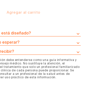
Agregar al carrito
mentar
tidad
ra
a
ograma
n está diseñado?
 esperar?
ldo
recibir?
esos
ción debe entenderse como una guía informativa y
s
nquitis
nsejo médico. No sustituye la atención, el
el tratamiento que solo un profesional familiarizado
a clínica de cada persona puede proporcionar. Se
nsultar a un profesional de la salud antes de
ier uso práctico de esta información.