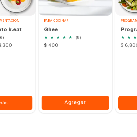
IMENTACIÓN
PARA COCINAR
PROGRAM
to k.eat
Ghee
Progr
6
8
(6)
(8)
reseñas
reseñas
13,300
Precio
$ 400
Precio
$ 6,80
totales
totales
habitual
habitu
Agregar
más