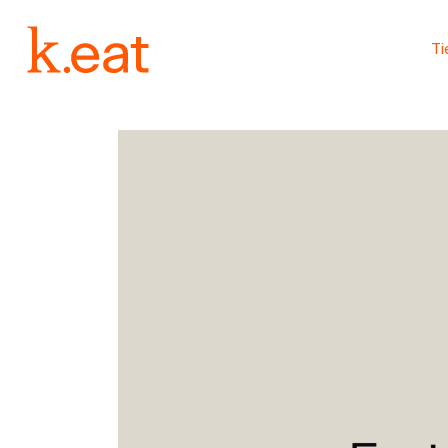
Ir
directamente
al contenido
T
Ir
directamente
a la
información
del producto