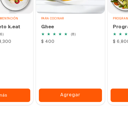
IMENTACIÓN
PARA COCINAR
PROGRAM
to k.eat
Ghee
Progr
6
8
(6)
(8)
reseñas
reseñas
13,300
Precio
$ 400
Precio
$ 6,80
totales
totales
habitual
habitu
Agregar
más