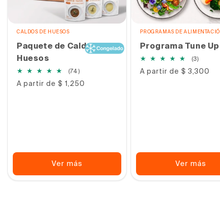
CALDOS DE HUESOS
PROGRAMAS DE ALIMENTACI
Paquete de Caldo de
Programa Tune Up
Huesos
3
(3)
reseña
74
Precio
A partir de $ 3,300
(74)
totale
habitual
reseñas
Precio
A partir de $ 1,250
totales
habitual
Ver más
Ver más