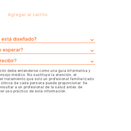
Agregar al carrito
mentar
tidad
ra
a
ograma
n está diseñado?
 esperar?
ldo
recibir?
esos
ción debe entenderse como una guía informativa y
iga
nsejo médico. No sustituye la atención, el
el tratamiento que solo un profesional familiarizado
a clínica de cada persona puede proporcionar. Se
nsultar a un profesional de la salud antes de
ier uso práctico de esta información.