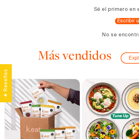
una
ventana
Sé el primero en 
modal
Escribir
No se encontr
Más vendidos
Expl
★ Reseñas