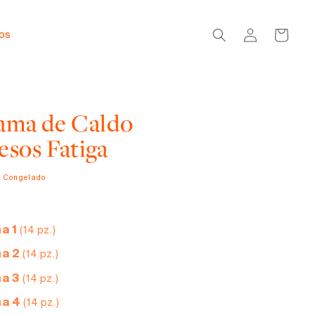
Iniciar
Carrito
dos
sesión
ama de Caldo
esos Fatiga
o Congelado
a 1
(14 pz.)
a 2
(14 pz.)
a 3
(14 pz.)
a 4
(14 pz.)