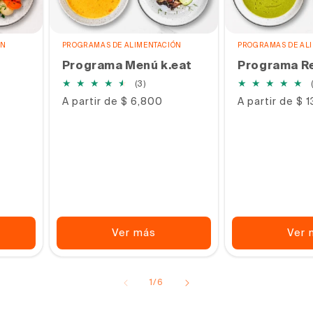
ÓN
PROGRAMAS DE ALIMENTACIÓN
PROGRAMAS DE AL
Programa Menú k.eat
Programa Re
3
(3)
s
reseñas
Precio
A partir de $ 6,800
Precio
A partir de $ 
s
totales
habitual
habitual
Ver más
Ver 
de
1
/
6