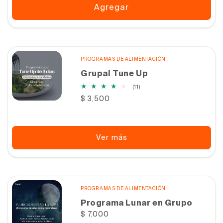
Agregar
PROGRAMAS DE ALIMENTACIÓN
Grupal Tune Up
11
(11)
reseñas
Precio
$ 3,500
totales
habitual
Ver más
PROGRAMAS DE ALIMENTACIÓN
Programa Lunar en Grupo
Precio
$ 7,000
habitual