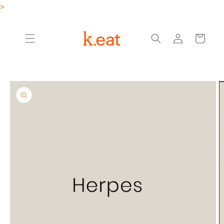
Ir
>
directamente
al contenido
Iniciar
Carrito
sesión
Ir
directamente
a la
información
del producto