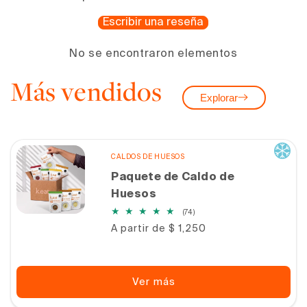
Escribir una reseña
No se encontraron elementos
Más vendidos
Explorar
CALDOS DE HUESOS
Paquete de Caldo de
Huesos
74
(74)
reseñas
Precio
A partir de $ 1,250
totales
habitual
Ver más