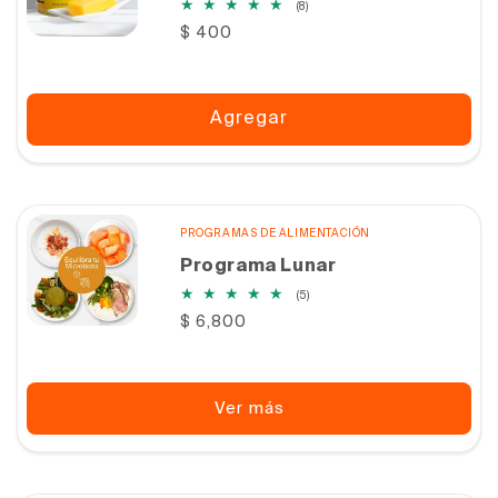
8
(8)
reseñas
Precio
$ 400
totales
habitual
Agregar
PROGRAMAS DE ALIMENTACIÓN
Programa Lunar
5
(5)
reseñas
Precio
$ 6,800
totales
habitual
Ver más