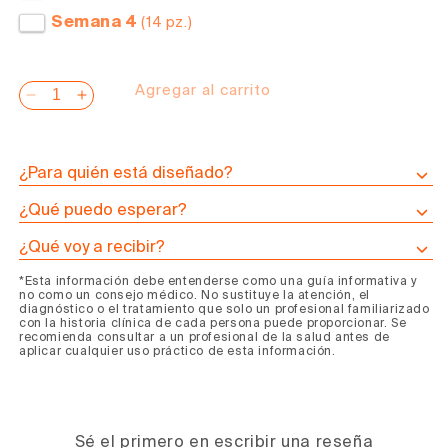
Semana 4
(14 pz.)
Agregar al carrito
Reducir
Aumentar
cantidad
cantidad
para
para
Programa
Programa
¿Para quién está diseñado?
de
de
¿Qué puedo esperar?
Caldo
Caldo
de
de
¿Qué voy a recibir?
Huesos
Huesos
*Esta información debe entenderse como una guía informativa y
Herpes
Herpes
no como un consejo médico. No sustituye la atención, el
diagnóstico o el tratamiento que solo un profesional familiarizado
con la historia clínica de cada persona puede proporcionar. Se
recomienda consultar a un profesional de la salud antes de
aplicar cualquier uso práctico de esta información.
Sé el primero en escribir una reseña