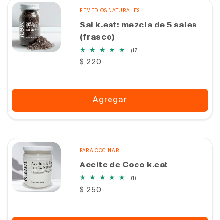
REMEDIOS NATURALES
Sal k.eat: mezcla de 5 sales
(frasco)
17
(17)
reseñas
Precio
$ 220
totales
habitual
Agregar
PARA COCINAR
Aceite de Coco k.eat
1
(1)
reseñas
Precio
$ 250
totales
habitual