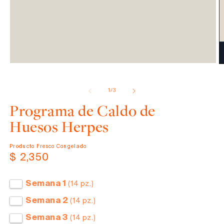
Abrir
elemento
de
1
/
3
multimedia
1
Programa de Caldo de
en
una
Huesos Herpes
ventana
modal
Producto Fresco Congelado
Precio
$ 2,350
habitual
Semana 1
(14 pz.)
Semana 2
(14 pz.)
Semana 3
(14 pz.)