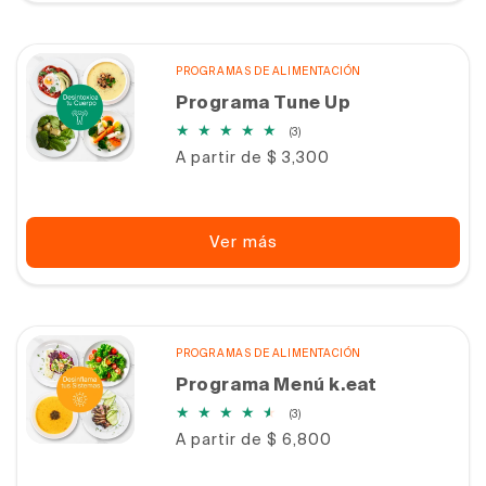
PROGRAMAS DE ALIMENTACIÓN
Programa Tune Up
3
(3)
reseñas
Precio
A partir de $ 3,300
totales
habitual
Ver más
PROGRAMAS DE ALIMENTACIÓN
Programa Menú k.eat
3
(3)
reseñas
Precio
A partir de $ 6,800
totales
habitual