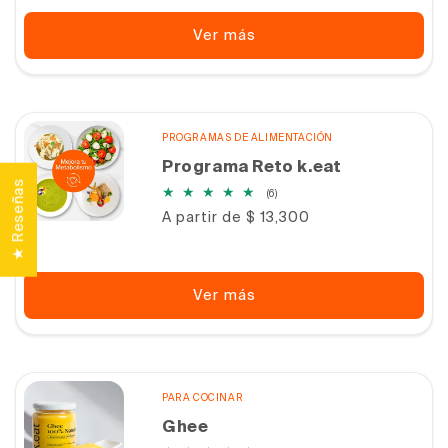
Ver más
PROGRAMAS DE ALIMENTACIÓN
Programa Reto k.eat
★ Reseñas
6
(6)
reseñas
Precio
A partir de $ 13,300
totales
habitual
Ver más
PARA COCINAR
Ghee