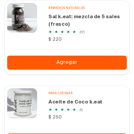
REMEDIOS NATURALES
Sal k.eat: mezcla de 5 sales
(frasco)
17
(17)
reseñas
Precio
$ 220
totales
habitual
Agregar
PARA COCINAR
Aceite de Coco k.eat
1
(1)
reseñas
Precio
$ 250
totales
habitual