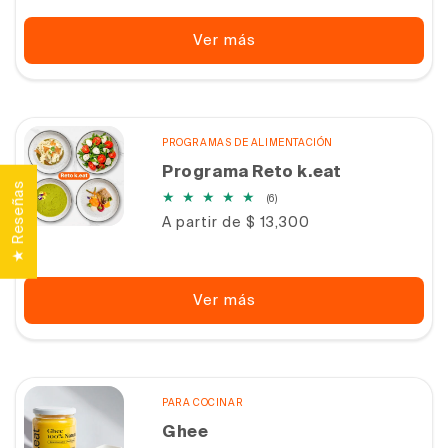
Ver más
PROGRAMAS DE ALIMENTACIÓN
Programa Reto k.eat
★ Reseñas
6
(6)
reseñas
Precio
A partir de $ 13,300
totales
habitual
Ver más
PARA COCINAR
Ghee