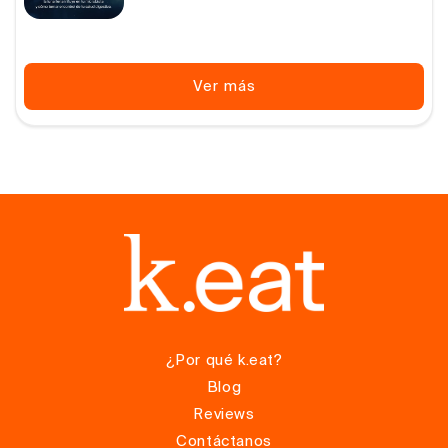
habitual
Ver más
¿Por qué k.eat?
Blog
Reviews
Contáctanos