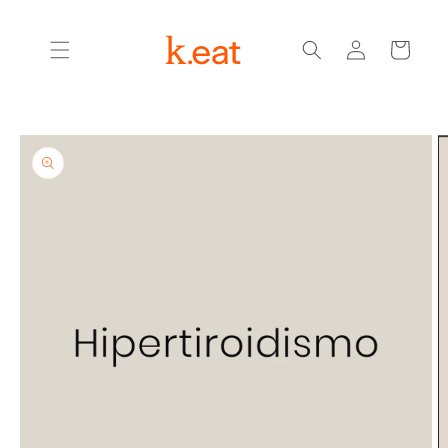
Ir
directamente
Iniciar
al contenido
Carrito
sesión
Ir
directamente
a la
información
del producto