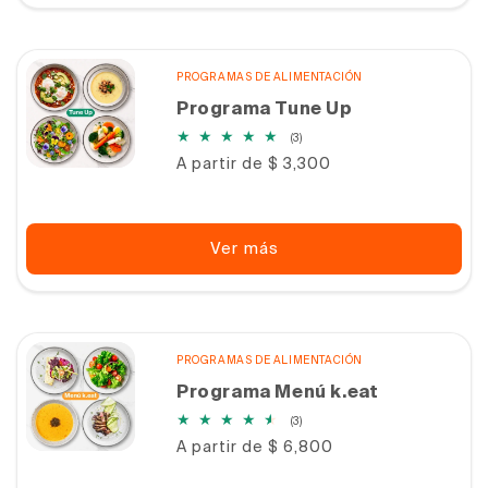
PROGRAMAS DE ALIMENTACIÓN
Programa Tune Up
3
(3)
reseñas
Precio
A partir de $ 3,300
totales
habitual
Ver más
PROGRAMAS DE ALIMENTACIÓN
Programa Menú k.eat
3
(3)
reseñas
Precio
A partir de $ 6,800
totales
habitual