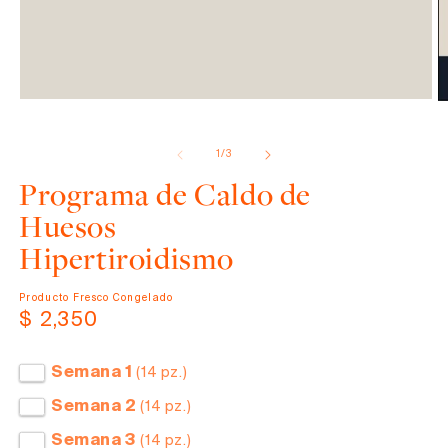
Abrir
elemento
de
1
/
3
multimedia
1
Programa de Caldo de
en
una
Huesos
ventana
modal
Hipertiroidismo
Producto Fresco Congelado
Precio
$ 2,350
habitual
Semana 1
(14 pz.)
Semana 2
(14 pz.)
Semana 3
(14 pz.)