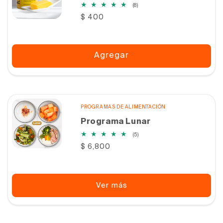
8
(8)
reseñas
Precio
$ 400
totales
habitual
Agregar
PROGRAMAS DE ALIMENTACIÓN
Programa Lunar
5
(5)
reseñas
Precio
$ 6,800
totales
habitual
Ver más