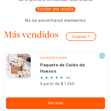
Sé el primero en escribir una reseña
Escribir una reseña
No se encontraron elementos
Más vendidos
Explorar
CALDOS DE HUESOS
Paquete de Caldo de
Huesos
74
(74)
reseñas
Precio
A partir de $ 1,250
totales
habitual
Ver más