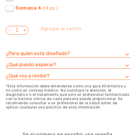
Semana 4
(14 pz.)
Agregar al carrito
Reducir
Aumentar
cantidad
cantidad
para
para
Programa
Programa
¿Para quién está diseñado?
de
de
¿Qué puedo esperar?
Caldo
Caldo
de
de
¿Qué voy a recibir?
Huesos
Huesos
*Esta información debe entenderse como una guía informativa y
Hipertiroidismo
Hipertiroidismo
no como un consejo médico. No sustituye la atención, el
diagnóstico o el tratamiento que solo un profesional familiarizado
con la historia clínica de cada persona puede proporcionar. Se
recomienda consultar a un profesional de la salud antes de
aplicar cualquier uso práctico de esta información.