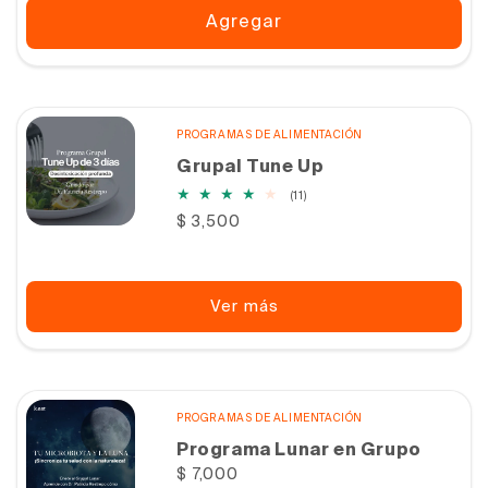
Agregar
PROGRAMAS DE ALIMENTACIÓN
Grupal Tune Up
11
(11)
reseñas
Precio
$ 3,500
totales
habitual
Ver más
PROGRAMAS DE ALIMENTACIÓN
Programa Lunar en Grupo
Precio
$ 7,000