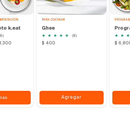
IMENTACIÓN
PARA COCINAR
PROGRAM
to k.eat
Ghee
Progr
6
8
(6)
(8)
reseñas
reseñas
13,300
Precio
$ 400
Precio
$ 6,80
totales
totales
habitual
habitu
Agregar
más