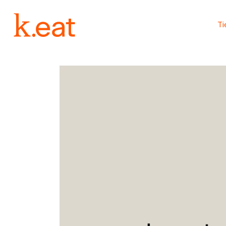
Ir
directamente
al contenido
T
Ir
directamente
a la
información
del producto