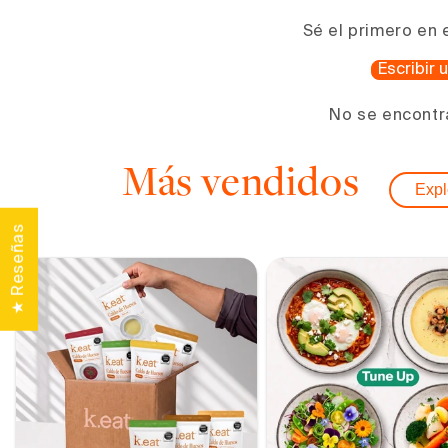
una
ventana
Sé el primero en 
modal
Escribir
No se encontr
Más vendidos
Expl
★ Reseñas