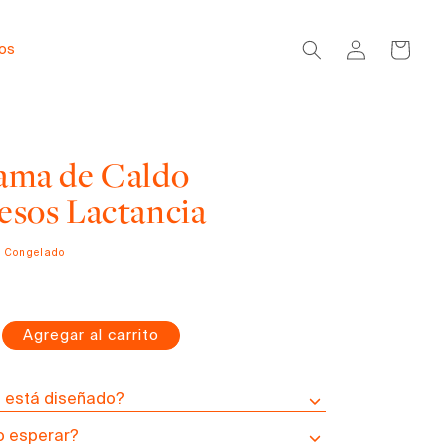
Iniciar
Carrito
dos
sesión
ama de Caldo
esos Lactancia
o Congelado
Agregar al carrito
mentar
tidad
ra
n está diseñado?
a
ograma
 esperar?