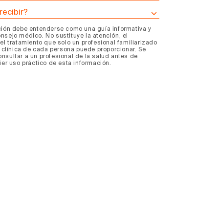
ldo
recibir?
esos
ción debe entenderse como una guía informativa y
nsejo médico. No sustituye la atención, el
a
tancia
el tratamiento que solo un profesional familiarizado
a clínica de cada persona puede proporcionar. Se
nsultar a un profesional de la salud antes de
ier uso práctico de esta información.