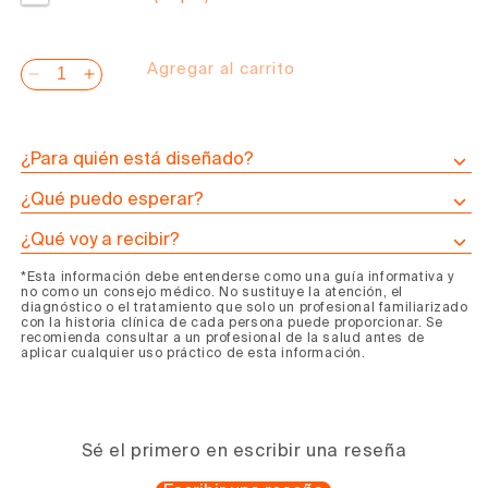
Agregar al carrito
Reducir
Aumentar
cantidad
cantidad
para
para
Programa
Programa
¿Para quién está diseñado?
de
de
¿Qué puedo esperar?
Caldo
Caldo
de
de
¿Qué voy a recibir?
Huesos
Huesos
*Esta información debe entenderse como una guía informativa y
Lupus
Lupus
no como un consejo médico. No sustituye la atención, el
diagnóstico o el tratamiento que solo un profesional familiarizado
con la historia clínica de cada persona puede proporcionar. Se
recomienda consultar a un profesional de la salud antes de
aplicar cualquier uso práctico de esta información.
Sé el primero en escribir una reseña