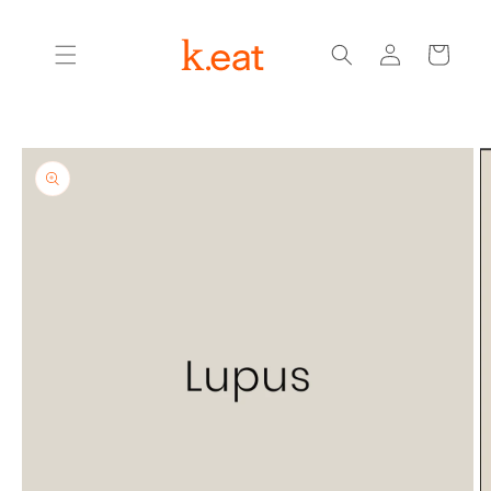
Ir
directamente
Iniciar
al contenido
Carrito
sesión
Ir
directamente
a la
información
del producto