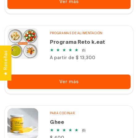
Ver más
PROGRAMAS DE ALIMENTACIÓN
Programa Reto k.eat
6
(6)
★ Reseñas
reseñas
Precio
A partir de $ 13,300
totales
habitual
Ver más
PARA COCINAR
Ghee
8
(8)
reseñas