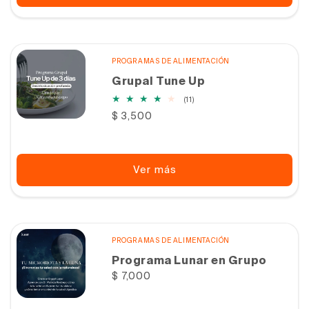
PROGRAMAS DE ALIMENTACIÓN
Grupal Tune Up
11
(11)
reseñas
Precio
$ 3,500
totales
habitual
Ver más
PROGRAMAS DE ALIMENTACIÓN
Programa Lunar en Grupo
Precio
$ 7,000
habitual