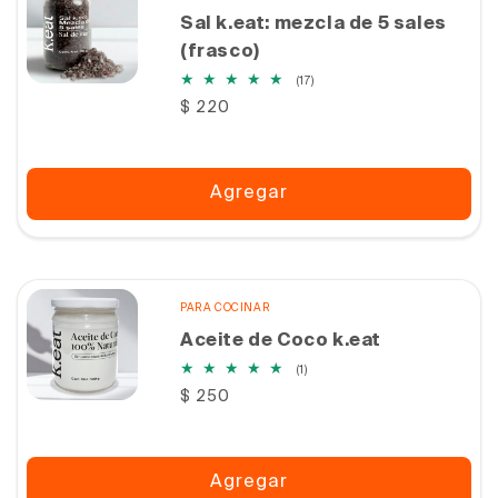
Sal k.eat: mezcla de 5 sales
(frasco)
17
(17)
reseñas
Precio
$ 220
totales
habitual
Agregar
PARA COCINAR
Aceite de Coco k.eat
1
(1)
reseñas
Precio
$ 250
totales
habitual
Agregar