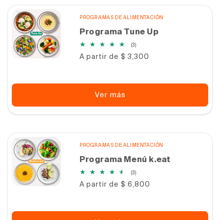
PROGRAMAS DE ALIMENTACIÓN
Programa Tune Up
3
(3)
reseñas
Precio
A partir de $ 3,300
totales
habitual
Ver más
PROGRAMAS DE ALIMENTACIÓN
Programa Menú k.eat
3
(3)
reseñas
Precio
A partir de $ 6,800
totales
habitual