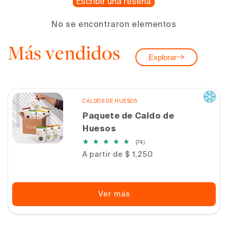
Escribir una reseña
No se encontraron elementos
Más vendidos
Explorar
CALDOS DE HUESOS
Paquete de Caldo de
Huesos
74
(74)
reseñas
Precio
A partir de $ 1,250
totales
habitual
Ver más