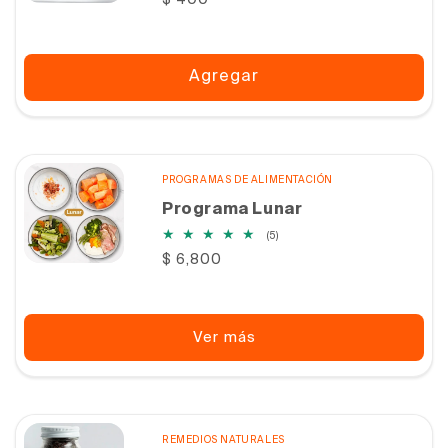
Precio
$ 400
totales
habitual
Agregar
PROGRAMAS DE ALIMENTACIÓN
Programa Lunar
5
(5)
reseñas
Precio
$ 6,800
totales
habitual
Ver más
REMEDIOS NATURALES