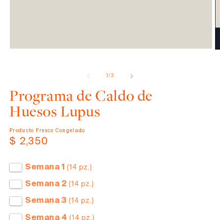
Abrir
elemento
de
1
/
3
multimedia
1
Programa de Caldo de
en
una
Huesos Lupus
ventana
modal
Producto Fresco Congelado
Precio
$ 2,350
habitual
Semana 1
(14 pz.)
Semana 2
(14 pz.)
Semana 3
(14 pz.)
Semana 4
(14 pz.)