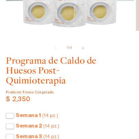
Abrir
elemento
de
1
/
4
multimedia
1
Programa de Caldo de
en
una
Huesos Post-
ventana
modal
Quimioterapia
Producto Fresco Congelado
Precio
$ 2,350
habitual
Semana 1
(14 pz.)
Semana 2
(14 pz.)
Semana 3
(14 pz.)