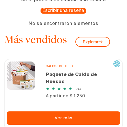
Sé el primero en escribir una reseña
Escribir una reseña
No se encontraron elementos
Más vendidos
Explorar
CALDOS DE HUESOS
Paquete de Caldo de
Huesos
74
(74)
reseñas
Precio
A partir de $ 1,250
totales
habitual
Ver más