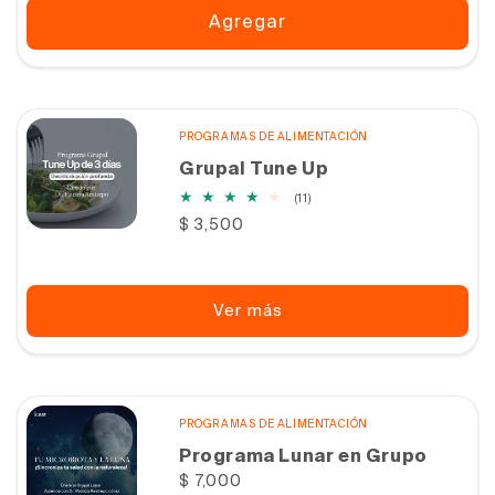
Agregar
PROGRAMAS DE ALIMENTACIÓN
Grupal Tune Up
11
(11)
reseñas
Precio
$ 3,500
totales
habitual
Ver más
PROGRAMAS DE ALIMENTACIÓN
Programa Lunar en Grupo
Precio
$ 7,000