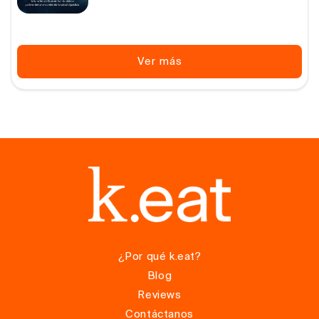
habitual
Ver más
¿Por qué k.eat?
Blog
Reviews
Contáctanos