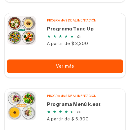
PROGRAMAS DE ALIMENTACIÓN
Programa Tune Up
3
(3)
reseñas
Precio
A partir de $ 3,300
totales
habitual
Ver más
PROGRAMAS DE ALIMENTACIÓN
Programa Menú k.eat
3
(3)
reseñas
Precio
A partir de $ 6,800
totales
habitual