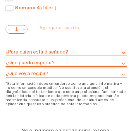
Semana 4
(14 pz.)
Agregar al carrito
Reducir
Aumentar
cantidad
cantidad
para
para
Programa
Programa
¿Para quién está diseñado?
de
de
¿Qué puedo esperar?
Caldo
Caldo
de
de
¿Qué voy a recibir?
Huesos
Huesos
*Esta información debe entenderse como una guía informativa y
Post-
Post-
no como un consejo médico. No sustituye la atención, el
Quimioterapia
Quimioterapia
diagnóstico o el tratamiento que solo un profesional familiarizado
con la historia clínica de cada persona puede proporcionar. Se
recomienda consultar a un profesional de la salud antes de
aplicar cualquier uso práctico de esta información.