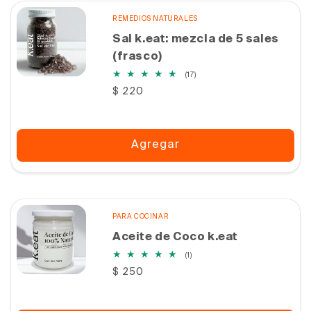
REMEDIOS NATURALES
Sal k.eat: mezcla de 5 sales
(frasco)
17
(17)
reseñas
Precio
$ 220
totales
habitual
Agregar
PARA COCINAR
Aceite de Coco k.eat
1
(1)
reseñas
Precio
$ 250
totales
habitual