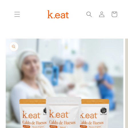
Ir
directamente
Iniciar
al contenido
Carrito
sesión
Ir
directamente
a la
información
del producto