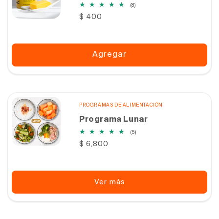
8
(8)
reseñas
Precio
$ 400
totales
habitual
Agregar
PROGRAMAS DE ALIMENTACIÓN
Programa Lunar
5
(5)
reseñas
Precio
$ 6,800
totales
habitual
Ver más