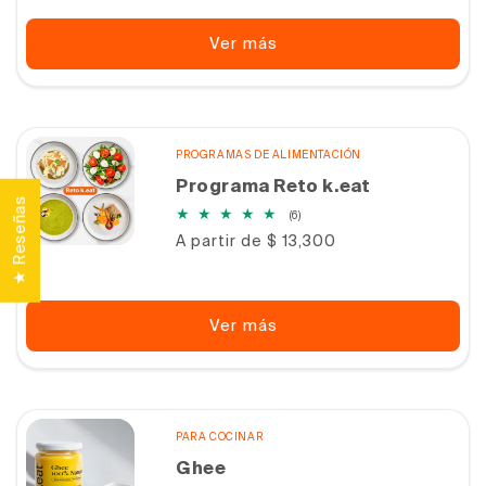
Ver más
PROGRAMAS DE ALIMENTACIÓN
Programa Reto k.eat
★ Reseñas
6
(6)
reseñas
Precio
A partir de $ 13,300
totales
habitual
Ver más
PARA COCINAR
Ghee