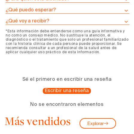
Programa
Programa
de
de
¿Qué puedo esperar?
Caldo
Caldo
¿Qué voy a recibir?
de
de
Huesos
Huesos
*Esta información debe entenderse como una guía informativa y
no como un consejo médico. No sustituye la atención, el
Pre-
Pre-
diagnóstico o el tratamiento que solo un profesional familiarizado
Quimioterapia
Quimioterapia
con la historia clínica de cada persona puede proporcionar. Se
recomienda consultar a un profesional de la salud antes de
aplicar cualquier uso práctico de esta información.
Sé el primero en escribir una reseña
Escribir una reseña
No se encontraron elementos
Más vendidos
Explorar