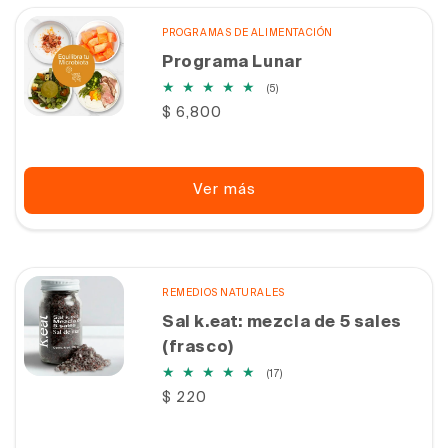
PROGRAMAS DE ALIMENTACIÓN
Programa Lunar
5
(5)
reseñas
Precio
$ 6,800
totales
habitual
Ver más
REMEDIOS NATURALES
Sal k.eat: mezcla de 5 sales
(frasco)
17
(17)
reseñas
Precio
$ 220
totales
habitual