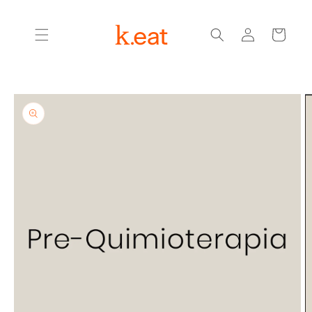
Ir
directamente
Iniciar
al contenido
Carrito
sesión
Ir
directamente
a la
información
del producto