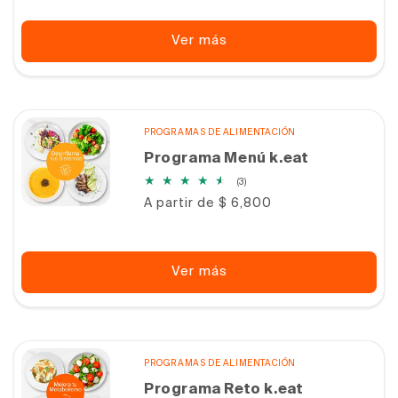
Ver más
PROGRAMAS DE ALIMENTACIÓN
Programa Menú k.eat
3
(3)
reseñas
Precio
A partir de $ 6,800
totales
habitual
Ver más
PROGRAMAS DE ALIMENTACIÓN
Programa Reto k.eat