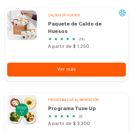
CALDOS DE HUESOS
Paquete de Caldo de
Huesos
74
(74)
reseñas
Precio
A partir de $ 1,250
totales
habitual
Ver más
PROGRAMAS DE ALIMENTACIÓN
Programa Tune Up
3
(3)
reseñas
Precio
A partir de $ 3,300
totales
habitual