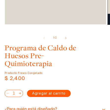
Abrir
elemento
de
1
/
2
multimedia
1
Programa de Caldo de
en
una
Huesos Pre-
ventana
modal
Quimioterapia
Producto Fresco Congelado
Precio
$ 2,400
habitual
Agregar al carrito
Reducir
Aumentar
cantidad
cantidad
para
para
¿Para quién está diseñado?