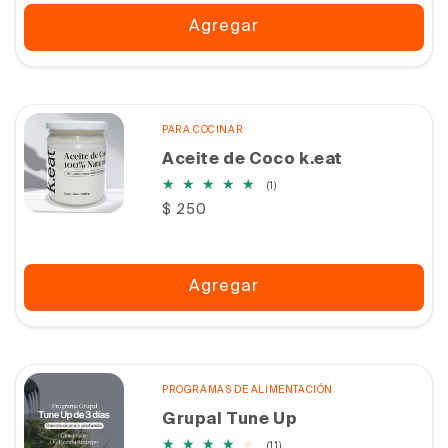
Agregar
PARA COCINAR
Aceite de Coco k.eat
1
(1)
reseñas
Precio
$ 250
totales
habitual
Agregar
PROGRAMAS DE ALIMENTACIÓN
Grupal Tune Up
11
(11)