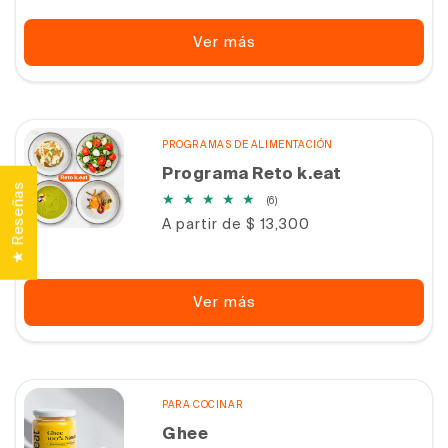
Ver más
PROGRAMAS DE ALIMENTACIÓN
Programa Reto k.eat
★ Reseñas
6
(6)
reseñas
Precio
A partir de $ 13,300
totales
habitual
Ver más
PARA COCINAR
Ghee