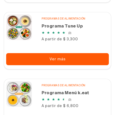
PROGRAMAS DE ALIMENTACIÓN
Programa Tune Up
3
(3)
reseñas
Precio
A partir de $ 3,300
totales
habitual
Ver más
PROGRAMAS DE ALIMENTACIÓN
Programa Menú k.eat
3
(3)
reseñas
Precio
A partir de $ 6,800
totales
habitual