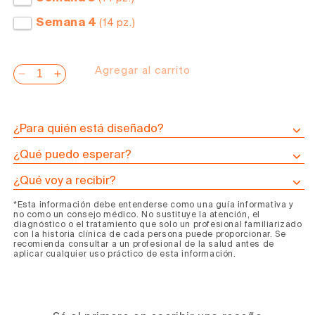
Semana 4
(14 pz.)
Agregar al carrito
Reducir
Aumentar
cantidad
cantidad
para
para
Programa
Programa
¿Para quién está diseñado?
de
de
¿Qué puedo esperar?
Caldo
Caldo
de
de
¿Qué voy a recibir?
Huesos
Huesos
*Esta información debe entenderse como una guía informativa y
Reflujo
Reflujo
no como un consejo médico. No sustituye la atención, el
diagnóstico o el tratamiento que solo un profesional familiarizado
con la historia clínica de cada persona puede proporcionar. Se
recomienda consultar a un profesional de la salud antes de
aplicar cualquier uso práctico de esta información.