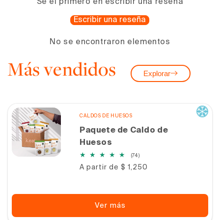
Sé el primero en escribir una reseña
Escribir una reseña
No se encontraron elementos
Más vendidos
Explorar
CALDOS DE HUESOS
Paquete de Caldo de
Huesos
74
(74)
reseñas
Precio
A partir de $ 1,250
totales
habitual
Ver más