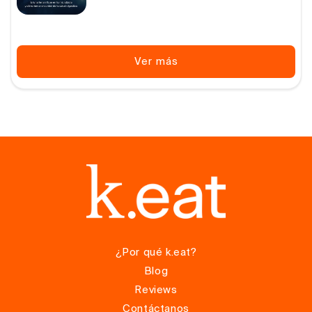
habitual
Ver más
¿Por qué k.eat?
Blog
Reviews
Contáctanos