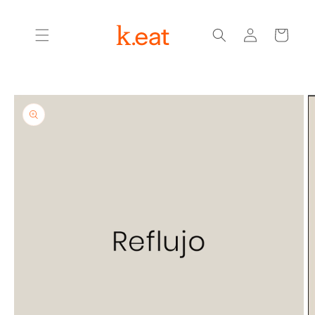
Ir
directamente
Iniciar
al contenido
Carrito
sesión
Ir
directamente
a la
información
del producto