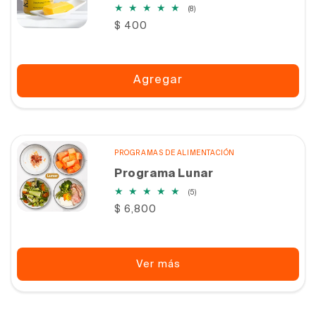
8
(8)
reseñas
Precio
$ 400
totales
habitual
Agregar
PROGRAMAS DE ALIMENTACIÓN
Programa Lunar
5
(5)
reseñas
Precio
$ 6,800
totales
habitual
Ver más