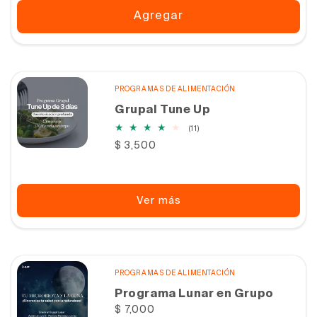
Agregar
PROGRAMAS DE ALIMENTACIÓN
Grupal Tune Up
11
(11)
reseñas
Precio
$ 3,500
totales
habitual
Ver más
PROGRAMAS DE ALIMENTACIÓN
Programa Lunar en Grupo
Precio
$ 7,000