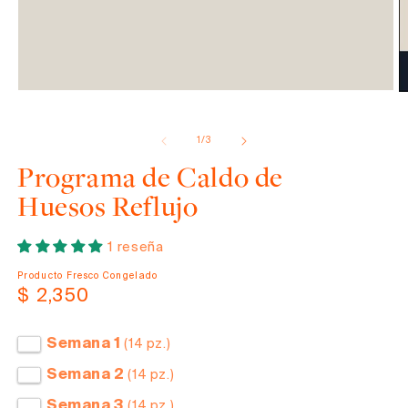
Abrir
elemento
de
1
/
3
multimedia
1
Programa de Caldo de
en
una
Huesos Reflujo
ventana
modal
1 reseña
Producto Fresco Congelado
Precio
$ 2,350
habitual
Semana 1
(14 pz.)
Semana 2
(14 pz.)
Semana 3
(14 pz.)