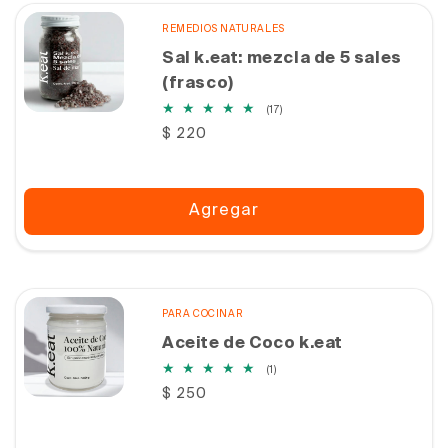
REMEDIOS NATURALES
Sal k.eat: mezcla de 5 sales
(frasco)
17
(17)
reseñas
Precio
$ 220
totales
habitual
Agregar
PARA COCINAR
Aceite de Coco k.eat
1
(1)
reseñas
Precio
$ 250
totales
habitual