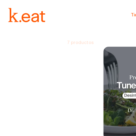
Ir
directamente
al contenido
T
7 productos