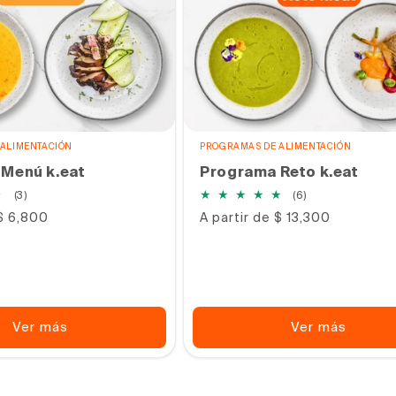
ALIMENTACIÓN
PROGRAMAS DE ALIMENTACIÓN
Menú k.eat
Programa Reto k.eat
3
6
(3)
(6)
reseñas
reseñas
 $ 6,800
Precio
A partir de $ 13,300
totales
totales
habitual
Ver más
Ver más