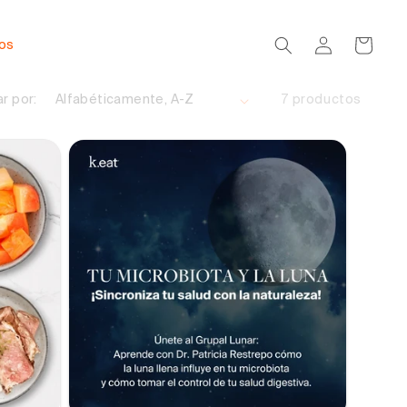
Iniciar
Carrito
dos
sesión
r por:
7 productos