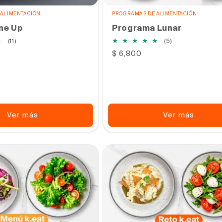
ALIMENTACIÓN
PROGRAMAS DE ALIMENTACIÓN
ne Up
Programa Lunar
11
5
(11)
(5)
reseñas
reseñas
Precio
$ 6,800
totales
totales
habitual
Ver más
Ver más