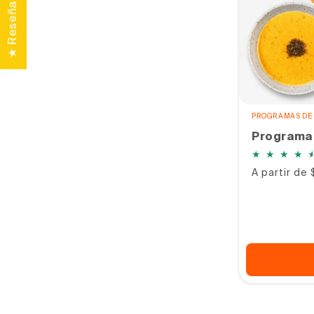
★ Reseñas
PROGRAMAS DE 
Programa 
Precio
A partir de
habitual