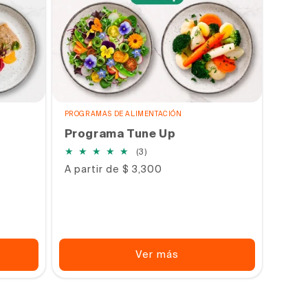
PROGRAMAS DE ALIMENTACIÓN
Programa Tune Up
3
(3)
reseñas
Precio
A partir de $ 3,300
totales
habitual
Ver más