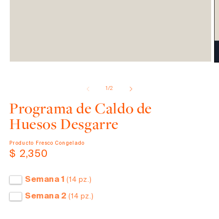
Abrir
elemento
de
1
/
2
multimedia
1
Programa de Caldo de
en
una
Huesos Desgarre
ventana
modal
Producto Fresco Congelado
Precio
$ 2,350
habitual
Semana 1
(14 pz.)
Semana 2
(14 pz.)