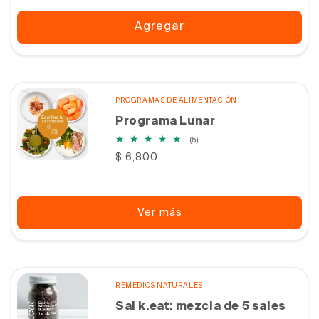
Agregar
PROGRAMAS DE ALIMENTACIÓN
Programa Lunar
5
(5)
reseñas
Precio
$ 6,800
totales
habitual
Ver más
REMEDIOS NATURALES
Sal k.eat: mezcla de 5 sales