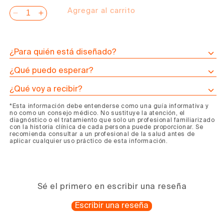
Agregar al carrito
Reducir
Aumentar
cantidad
cantidad
para
para
Programa
Programa
¿Para quién está diseñado?
de
de
¿Qué puedo esperar?
Caldo
Caldo
de
de
¿Qué voy a recibir?
Huesos
Huesos
*Esta información debe entenderse como una guía informativa y
Desgarre
Desgarre
no como un consejo médico. No sustituye la atención, el
diagnóstico o el tratamiento que solo un profesional familiarizado
con la historia clínica de cada persona puede proporcionar. Se
recomienda consultar a un profesional de la salud antes de
aplicar cualquier uso práctico de esta información.
Sé el primero en escribir una reseña
Escribir una reseña