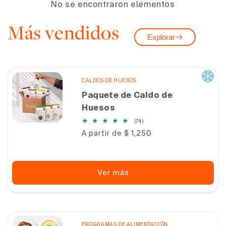
No se encontraron elementos
Más vendidos
Explorar
CALDOS DE HUESOS
Paquete de Caldo de
Huesos
74
(74)
reseñas
Precio
A partir de $ 1,250
totales
habitual
Ver más
PROGRAMAS DE ALIMENTACIÓN