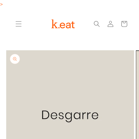
Ir
>
directamente
al contenido
Iniciar
Carrito
sesión
Ir
directamente
a la
información
del producto