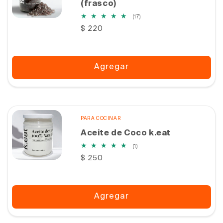
(frasco)
17
(17)
reseñas
Precio
$ 220
totales
habitual
Agregar
PARA COCINAR
Aceite de Coco k.eat
1
(1)
reseñas
Precio
$ 250
totales
habitual
Agregar