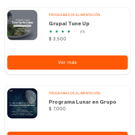
PROGRAMAS DE ALIMENTACIÓN
Grupal Tune Up
11
(11)
reseñas
Precio
$ 3,500
totales
habitual
Ver más
PROGRAMAS DE ALIMENTACIÓN
Programa Lunar en Grupo
Precio
$ 7,000
habitual