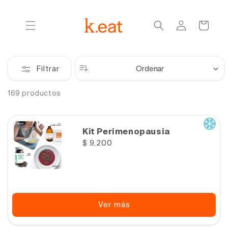
Ir
directamente
Iniciar
al contenido
Carrito
sesión
Ordenar
Filtrar
169 productos
Kit Perimenopausia
Precio
$ 9,200
habitual
Ver más