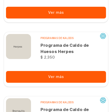
Ver más
PROGRAMAS DE KALDOS
Programa de Caldo de
Huesos Herpes
Precio
$ 2,350
habitual
Ver más
PROGRAMAS DE KALDOS
Programa de Caldo de