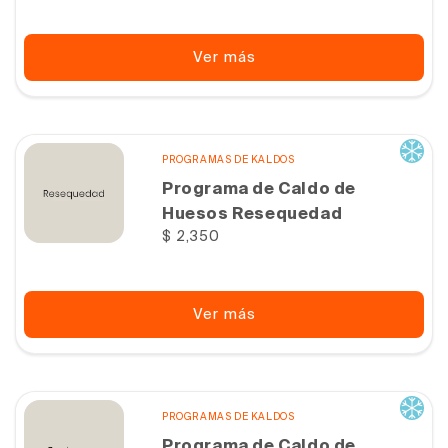
Ver más
PROGRAMAS DE KALDOS
Programa de Caldo de
Huesos Resequedad
Precio
$ 2,350
habitual
Ver más
PROGRAMAS DE KALDOS
Programa de Caldo de