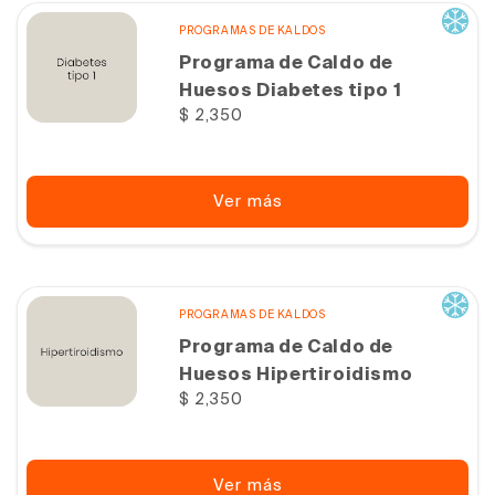
PROGRAMAS DE KALDOS
Programa de Caldo de
Huesos Diabetes tipo 1
Precio
$ 2,350
habitual
Ver más
PROGRAMAS DE KALDOS
Programa de Caldo de
Huesos Hipertiroidismo
Precio
$ 2,350
habitual
Ver más