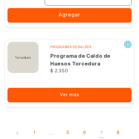
Agregar
PROGRAMAS DE KALDOS
Programa de Caldo de
Huesos Torcedura
Precio
$ 2,350
habitual
Ver más
1
…
5
6
7
8