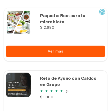
Paquete: Restaura tu
microbiota
Precio
$ 2,680
habitual
Ver más
Reto de Ayuno con Caldos
en Grupo
1
(1)
reseñas
Precio
$ 3,100
totales
habitual