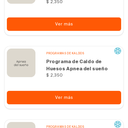
Precio
$ 2,350
habitual
Ver más
PROGRAMAS DE KALDOS
Programa de Caldo de
Huesos Apnea del sueño
Precio
$ 2,350
habitual
Ver más
PROGRAMAS DE KALDOS