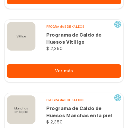
PROGRAMAS DE KALDOS
Programa de Caldo de
Huesos Vitiligo
Precio
$ 2,350
habitual
Ver más
PROGRAMAS DE KALDOS
Programa de Caldo de
Huesos Manchas en la piel
Precio
$ 2,350
habitual