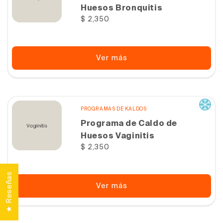
Huesos Bronquitis
Precio
$ 2,350
habitual
Ver más
PROGRAMAS DE KALDOS
Programa de Caldo de
Huesos Vaginitis
Precio
$ 2,350
habitual
★ Reseñas
Ver más