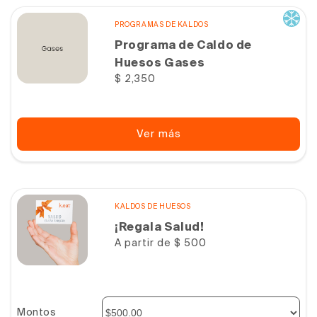
PROGRAMAS DE KALDOS
Programa de Caldo de
Huesos Gases
Precio
$ 2,350
habitual
Ver más
KALDOS DE HUESOS
¡Regala Salud!
Precio
A partir de $ 500
habitual
Montos