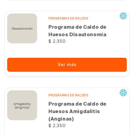
PROGRAMAS DE KALDOS
Programa de Caldo de
Huesos Disautonomía
Precio
$ 2,350
habitual
Ver más
PROGRAMAS DE KALDOS
Programa de Caldo de
Huesos Amigdalitis
(Anginas)
Precio
$ 2,350
habitual