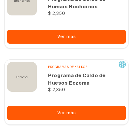
Huesos Bochornos
Precio
$ 2,350
habitual
Ver más
PROGRAMAS DE KALDOS
Programa de Caldo de
Huesos Eczema
Precio
$ 2,350
habitual
Ver más