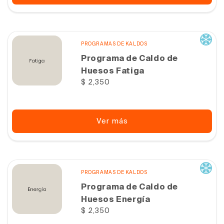
PROGRAMAS DE KALDOS
Programa de Caldo de
Huesos Fatiga
Precio
$ 2,350
habitual
Ver más
PROGRAMAS DE KALDOS
Programa de Caldo de
Huesos Energía
Precio
$ 2,350
habitual