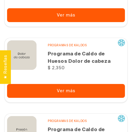
Ver más
PROGRAMAS DE KALDOS
Programa de Caldo de
★ Reseñas
Huesos Dolor de cabeza
Precio
$ 2,350
habitual
Ver más
PROGRAMAS DE KALDOS
Programa de Caldo de