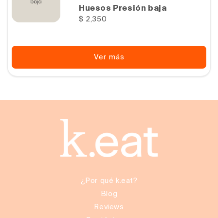
Huesos Presión baja
Precio
$ 2,350
habitual
Ver más
¿Por qué k.eat?
Blog
Reviews